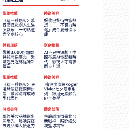
影劇推薦
時尚美容
《這一秒過火》慕
龔俊巴黎街拍掀熱
容清嶧悲劇人生逼
議！ 「不費力時
哭觀眾 一句話道
髦」成今夏最佳示
盡全劇核心
範
體育部落
影劇推薦
戰神3,000份加盟
AI不只拍短劇！中
特報席捲臺北 邀
國布局AI電影新時
球迷見證林庭謙新
代 影視人才需求
篇章
同步升溫
影劇推薦
時尚美容
《這一秒過火》張
檀健次演繹Roger
凌赫演技掀兩極討
Vivier七夕限定系
論 慕容清嶧成轉
列 銀河元素融合
型代表作
紳士美學
時尚美容
體育部落
鄧為美妝品牌形象
林庭謙加盟臺北台
照曝光 鬆弛穿搭
新戰神 盼延續父
展現品牌大使魅力
親籃球精神