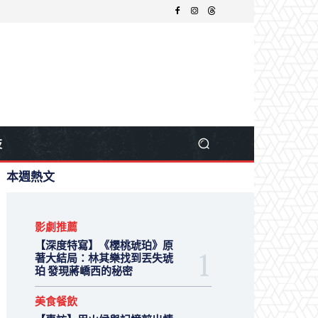
技
本週熱文
影劇推薦
【深度特寫】《櫻桃琥珀》原
著大結局：林其樂找到丟失琥
珀 發現蔣嶠西的秘密
美食餐飲