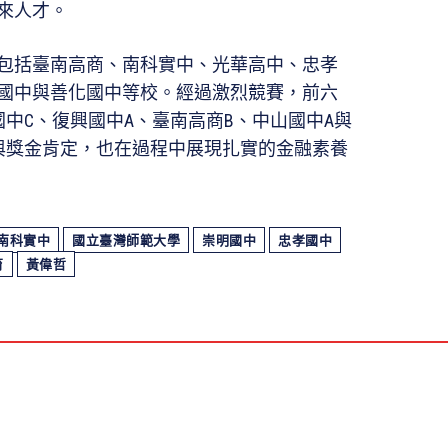
來人才。
包括臺南高商、南科實中、光華高中、忠孝
國中與善化國中等校。經過激烈競賽，前六
中C、復興國中A、臺南高商B、中山國中A與
與獎金肯定，也在過程中展現扎實的金融素養
南科實中
國立臺灣師範大學
崇明國中
忠孝國中
育
黃偉哲