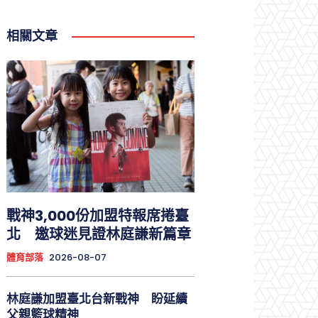
相關文章
戰神3,000份加盟特報席捲臺
北 邀球迷見證林庭謙新篇章
體育部落
2026-08-07
林庭謙加盟臺北台新戰神 盼延續
父親籃球精神