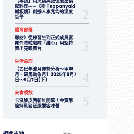
【專訪】用火候與記憶煎出情
感料理——《極 Teppanyaki
鐵板燒》創辦人李兆均的溫度
哲學
體育部落
專訪》從練習生到正式成員富
邦悍將啦啦隊「維心」用堅持
舞出亮眼舞台
生活命理
【乙巳年流月運勢分析～甲申
月．驛馬動象月】2025年8月7
日～9月7日(下)
美食餐飲
卡滋脆皮豬新址開幕！金黃酥
脆烤乳豬征服饕客味蕾
相關主題
More