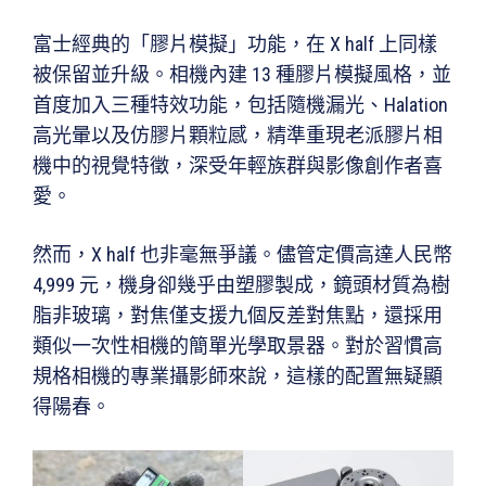
富士經典的「膠片模擬」功能，在 X half 上同樣
被保留並升級。相機內建 13 種膠片模擬風格，並
首度加入三種特效功能，包括隨機漏光、Halation
高光暈以及仿膠片顆粒感，精準重現老派膠片相
機中的視覺特徵，深受年輕族群與影像創作者喜
愛。
然而，X half 也非毫無爭議。儘管定價高達人民幣
4,999 元，機身卻幾乎由塑膠製成，鏡頭材質為樹
脂非玻璃，對焦僅支援九個反差對焦點，還採用
類似一次性相機的簡單光學取景器。對於習慣高
規格相機的專業攝影師來說，這樣的配置無疑顯
得陽春。