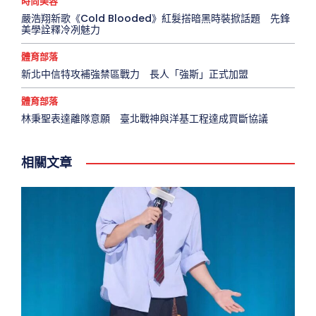
時尚美容
嚴浩翔新歌《Cold Blooded》紅髮搭暗黑時裝掀話題 先鋒
美學詮釋冷冽魅力
體育部落
新北中信特攻補強禁區戰力 長人「強斯」正式加盟
體育部落
林秉聖表達離隊意願 臺北戰神與洋基工程達成買斷協議
相關文章