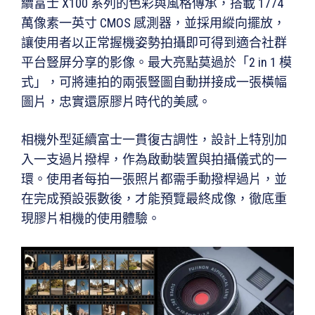
續富士 X100 系列的色彩與風格傳承，搭載 1774
萬像素一英寸 CMOS 感測器，並採用縱向擺放，
讓使用者以正常握機姿勢拍攝即可得到適合社群
平台豎屏分享的影像。最大亮點莫過於「2 in 1 模
式」，可將連拍的兩張豎圖自動拼接成一張橫幅
圖片，忠實還原膠片時代的美感。
相機外型延續富士一貫復古調性，設計上特別加
入一支過片撥桿，作為啟動裝置與拍攝儀式的一
環。使用者每拍一張照片都需手動撥桿過片，並
在完成預設張數後，才能預覽最終成像，徹底重
現膠片相機的使用體驗。