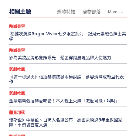
相關主題
媒體特推
寵物部落
More
時尚美容
檀健次演繹Roger Vivier七夕限定系列 銀河元素融合紳士美
學
時尚美容
鄧為美妝品牌形象照曝光 鬆弛穿搭展現品牌大使魅力
影劇推薦
《這一秒過火》張凌赫演技掀兩極討論 慕容清嶧成轉型代表
作
影劇推薦
金靖爆料張凌赫愛吃醋！本人親上火線「怎麼可能，呵呵」
體育部落
瓊斯盃》中華藍、白16人名單公布 高國豪暌違8年重返國家
隊、車侑城首度入選