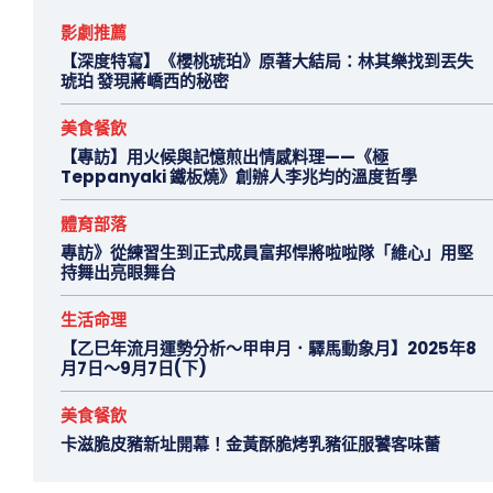
影劇推薦
【深度特寫】《櫻桃琥珀》原著大結局：林其樂找到丟失
琥珀 發現蔣嶠西的秘密
美食餐飲
【專訪】用火候與記憶煎出情感料理——《極
Teppanyaki 鐵板燒》創辦人李兆均的溫度哲學
體育部落
專訪》從練習生到正式成員富邦悍將啦啦隊「維心」用堅
持舞出亮眼舞台
生活命理
【乙巳年流月運勢分析～甲申月．驛馬動象月】2025年8
月7日～9月7日(下)
美食餐飲
卡滋脆皮豬新址開幕！金黃酥脆烤乳豬征服饕客味蕾