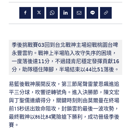
季後挑戰賽G3回到台北戰神主場迎戰桃園台啤
永豐雲豹。戰神上半場陷入攻守失序的困境，
一度落後達11分，不過錢肯尼穩定發揮貢獻16
分，助隊穩住陣腳，半場結束以44比51落後。
易籃後戰神展開反攻，第三節尾聲雷蒙恩飆進追
平三分球，吹響逆轉號角。進入決勝節，陳文宏
與丁聖儒連續得分，關鍵時刻則由莫爾曼在終場
前15秒送出致命阻攻，封鎖雲豹最後一波攻勢，
最終戰神以86比84驚險搶下勝利，成功晉級季後
賽。