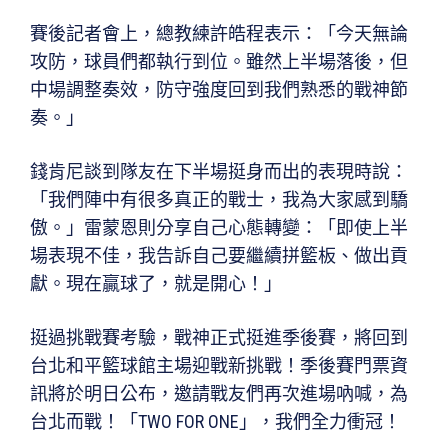
賽後記者會上，總教練許皓程表示：「今天無論
攻防，球員們都執行到位。雖然上半場落後，但
中場調整奏效，防守強度回到我們熟悉的戰神節
奏。」
錢肯尼談到隊友在下半場挺身而出的表現時說：
「我們陣中有很多真正的戰士，我為大家感到驕
傲。」雷蒙恩則分享自己心態轉變：「即使上半
場表現不佳，我告訴自己要繼續拼籃板、做出貢
獻。現在贏球了，就是開心！」
挺過挑戰賽考驗，戰神正式挺進季後賽，將回到
台北和平籃球館主場迎戰新挑戰！季後賽門票資
訊將於明日公布，邀請戰友們再次進場吶喊，為
台北而戰！「TWO FOR ONE」，我們全力衝冠！