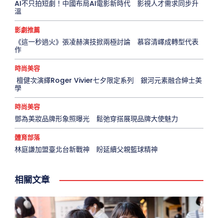
AI不只拍短劇！中國布局AI電影新時代 影視人才需求同步升
溫
影劇推薦
《這一秒過火》張凌赫演技掀兩極討論 慕容清嶧成轉型代表
作
時尚美容
檀健次演繹Roger Vivier七夕限定系列 銀河元素融合紳士美
學
時尚美容
鄧為美妝品牌形象照曝光 鬆弛穿搭展現品牌大使魅力
體育部落
林庭謙加盟臺北台新戰神 盼延續父親籃球精神
相關文章