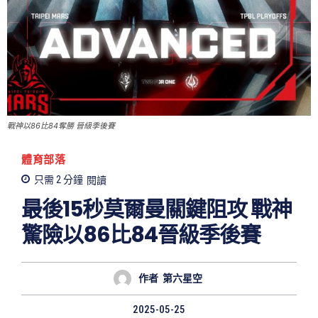
戰神以86比84奪勝 晉級季後賽
體育部落
只需 2
分鐘
閱讀
最後15秒莫爾曼關鍵阻攻 戰神
驚險以86比84晉級季後賽
作者
第六星空
2025-05-25