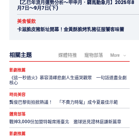
【乙巳年流月運勢分析～甲申月．驛馬動象月】2025年8
月7日～9月7日(下)
美食餐飲
卡滋脆皮豬新址開幕！金黃酥脆烤乳豬征服饕客味蕾
相關主題
媒體特推
寵物部落
More
影劇推薦
《這一秒過火》慕容清嶧悲劇人生逼哭觀眾 一句話道盡全劇
核心
時尚美容
龔俊巴黎街拍掀熱議！ 「不費力時髦」成今夏最佳示範
體育部落
戰神3,000份加盟特報席捲臺北 邀球迷見證林庭謙新篇章
影劇推薦