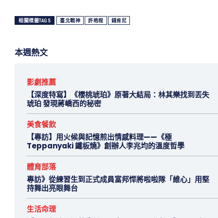
相關標籤TAGS
臺北戰神
許皓程
錢肯尼
本週熱文
影劇推薦
【深度特寫】《櫻桃琥珀》原著大結局：林其樂找到丟失
琥珀 發現蔣嶠西的秘密
美食餐飲
【專訪】用火候與記憶煎出情感料理——《極
Teppanyaki 鐵板燒》創辦人李兆均的溫度哲學
體育部落
專訪》從練習生到正式成員富邦悍將啦啦隊「維心」用堅
持舞出亮眼舞台
生活命理