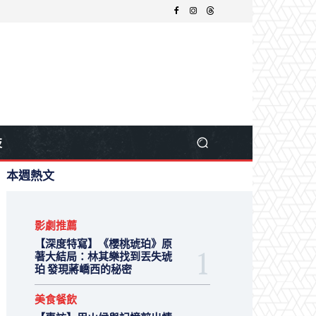
技
本週熱文
影劇推薦
【深度特寫】《櫻桃琥珀》原
著大結局：林其樂找到丟失琥
珀 發現蔣嶠西的秘密
美食餐飲