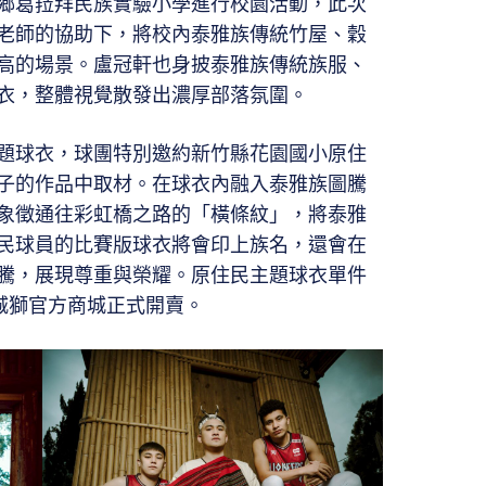
鄉葛菈拜民族實驗小學進行校園活動，此次
老師的協助下，將校內泰雅族傳統竹屋、穀
高的場景。盧冠軒也身披泰雅族傳統族服、
衣，整體視覺散發出濃厚部落氛圍。
題球衣，球團特別邀約新竹縣花園國小原住
子的作品中取材。在球衣內融入泰雅族圖騰
象徵通往彩虹橋之路的「橫條紋」，將泰雅
民球員的比賽版球衣將會印上族名，還會在
騰，展現尊重與榮耀。原住民主題球衣單件
攻城獅官方商城正式開賣。