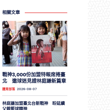
相關文章
戰神3,000份加盟特報席捲臺
北 邀球迷見證林庭謙新篇章
體育部落
2026-08-07
林庭謙加盟臺北台新戰神 盼延續
父親籃球精神