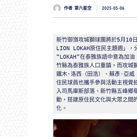
作者
第六星空
2025-05-06
新竹御嵿攻城獅球團將於5月10日至
LION LOKAH原住民主題週
“LOKAH”在泰雅族語中意為
竹縣為泰雅族人口重鎮，而攻城
鐵木·洛西（田浩）、蘇彥·亞威
住民球員也攜手參與活動主視覺
入司馬庫斯部落、新竹縣五峰鄉
動，搭建原住民文化與大眾之間
化。