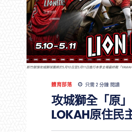
新竹御嵿攻城獅球團將於5月10日至5月11日進行本季主場最終戰「YAMAHA 
體育部落
只需 2
分鐘
閱讀
攻城獅全「原」出擊
LOKAH原住