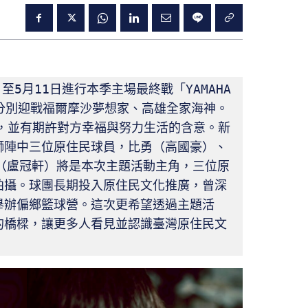
5月11日進行本季主場最終戰「YAMAHA 
」，分別迎戰福爾摩沙夢想家、高雄全家海神。
加油，並有期許對方幸福與努力生活的含意。新
獅陣中三位原住民球員，比勇（高國豪）、
（盧冠軒）將是本次主題活動主角，三位原
拍攝。球團長期投入原住民文化推廣，曾深
舉辦偏鄉籃球營。這次更希望透過主題活
的橋樑，讓更多人看見並認識臺灣原住民文