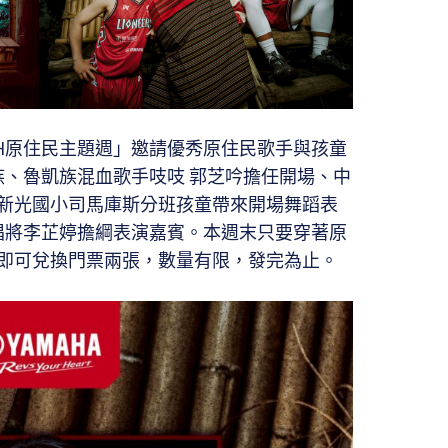
 LOKAH原住民主題週」邀請優秀原住民歌手與孩童
族、魯凱族混血歌手吱吱 郭芝吟擔任開場、中
新光國小司馬庫斯分班孩童帶來開場舞蹈表
派唱將李芷婷擔綱表演嘉賓。本週末只要穿著原
即可兌換門票兩張，數量有限，發完為止。