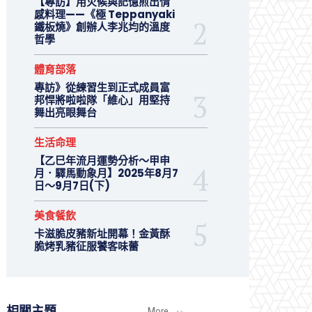
【專訪】用火候與記憶煎出情
感料理——《極 Teppanyaki
鐵板燒》創辦人李兆均的溫度
哲學
體育部落
專訪》從練習生到正式成員富
邦悍將啦啦隊「維心」用堅持
舞出亮眼舞台
生活命理
【乙巳年流月運勢分析～甲申
月．驛馬動象月】2025年8月7
日～9月7日(下)
美食餐飲
卡滋脆皮豬新址開幕！金黃酥
脆烤乳豬征服饕客味蕾
相關主題
More