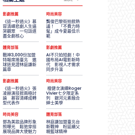
影劇推薦
時尚美容
《這一秒過火》慕
龔俊巴黎街拍掀熱
容清嶧悲劇人生逼
議！ 「不費力時
哭觀眾 一句話道
髦」成今夏最佳示
盡全劇核心
範
體育部落
影劇推薦
戰神3,000份加盟
AI不只拍短劇！中
特報席捲臺北 邀
國布局AI電影新時
球迷見證林庭謙新
代 影視人才需求
篇章
同步升溫
影劇推薦
時尚美容
《這一秒過火》張
檀健次演繹Roger
凌赫演技掀兩極討
Vivier七夕限定系
論 慕容清嶧成轉
列 銀河元素融合
型代表作
紳士美學
時尚美容
體育部落
鄧為美妝品牌形象
林庭謙加盟臺北台
照曝光 鬆弛穿搭
新戰神 盼延續父
展現品牌大使魅力
親籃球精神