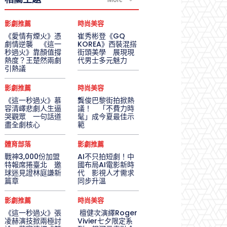
影劇推薦
時尚美容
《愛情有煙火》憑
崔秀彬登《GQ
劇情逆襲 《這一
KOREA》西裝混搭
秒過火》靠顏值撐
街頭美學 展現現
熱度？王楚然兩劇
代男士多元魅力
引熱議
影劇推薦
時尚美容
《這一秒過火》慕
龔俊巴黎街拍掀熱
容清嶧悲劇人生逼
議！ 「不費力時
哭觀眾 一句話道
髦」成今夏最佳示
盡全劇核心
範
體育部落
影劇推薦
戰神3,000份加盟
AI不只拍短劇！中
特報席捲臺北 邀
國布局AI電影新時
球迷見證林庭謙新
代 影視人才需求
篇章
同步升溫
影劇推薦
時尚美容
《這一秒過火》張
檀健次演繹Roger
凌赫演技掀兩極討
Vivier七夕限定系