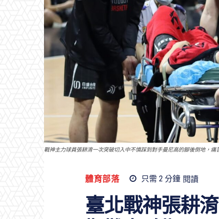
戰神主力球員張耕淯一次突破切入中不慎踩到對手曼尼高的腳後倒地，痛
體育部落
只需 2
分鐘
閱讀
臺北戰神張耕淯