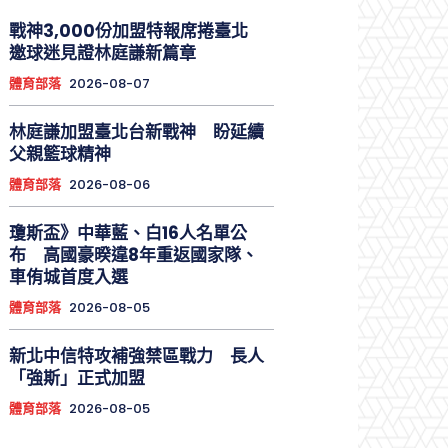
戰神3,000份加盟特報席捲臺北
邀球迷見證林庭謙新篇章
體育部落
2026-08-07
林庭謙加盟臺北台新戰神 盼延續
父親籃球精神
體育部落
2026-08-06
瓊斯盃》中華藍、白16人名單公
布 高國豪暌違8年重返國家隊、
車侑城首度入選
體育部落
2026-08-05
新北中信特攻補強禁區戰力 長人
「強斯」正式加盟
體育部落
2026-08-05