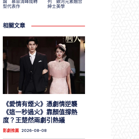
論 慕容清嶧成轉
列 銀河元素融合
型代表作
紳士美學
相關文章
《愛情有煙火》憑劇情逆襲
《這一秒過火》靠顏值撐熱
度？王楚然兩劇引熱議
影劇推薦
2026-08-08