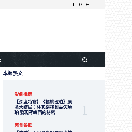
技
本週熱文
影劇推薦
【深度特寫】《櫻桃琥珀》原
著大結局：林其樂找到丟失琥
珀 發現蔣嶠西的秘密
美食餐飲