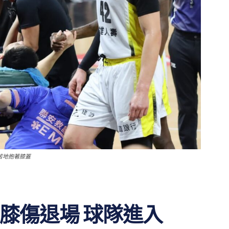
苦地抱著膝蓋
膝傷退場 球隊進入