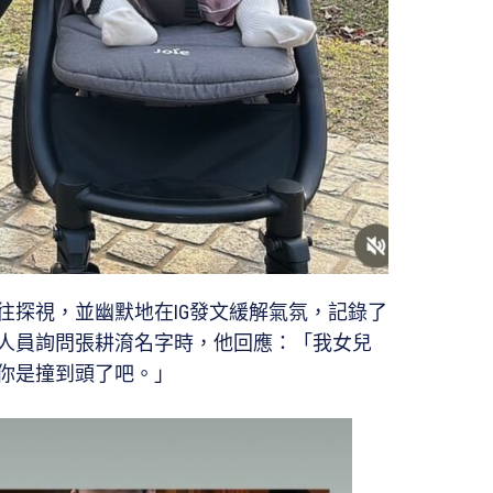
往探視，並幽默地在IG發文緩解氣氛，記錄了
人員詢問張耕淯名字時，他回應：「我女兒
你是撞到頭了吧。」