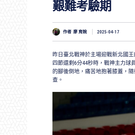
艱難考驗期
作者
廖 育婉
2025-04-17
昨日臺北戰神於主場迎戰新北國王
四節還剩6分44秒時，戰神主力
的腳後倒地，痛苦地抱著膝蓋，隨
查。