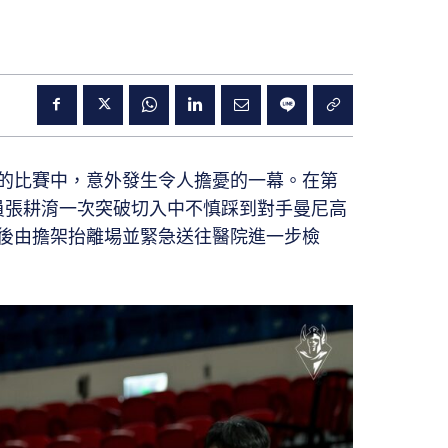
的比賽中，意外發生令人擔憂的一幕。在第
球員張耕淯一次突破切入中不慎踩到對手曼尼高
後由擔架抬離場並緊急送往醫院進一步檢