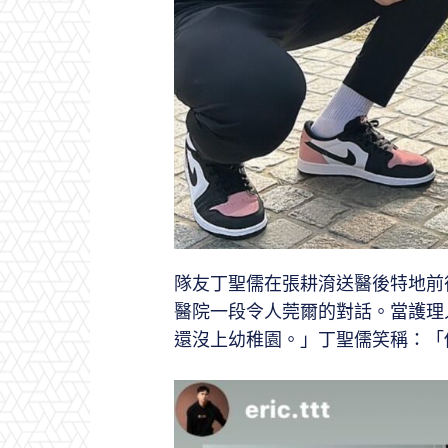
隊友丁聖儒在張耕淯送醫後特地前
醫院一段令人莞爾的對話。當護理
還沒上幼稚園。」丁聖儒笑稱：「