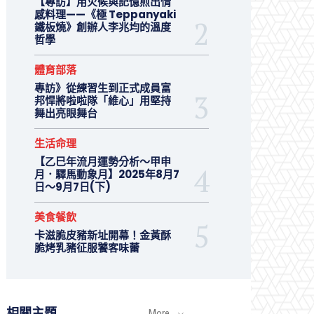
【專訪】用火候與記憶煎出情
感料理——《極 Teppanyaki
鐵板燒》創辦人李兆均的溫度
哲學
體育部落
專訪》從練習生到正式成員富
邦悍將啦啦隊「維心」用堅持
舞出亮眼舞台
生活命理
【乙巳年流月運勢分析～甲申
月．驛馬動象月】2025年8月7
日～9月7日(下)
美食餐飲
卡滋脆皮豬新址開幕！金黃酥
脆烤乳豬征服饕客味蕾
相關主題
More