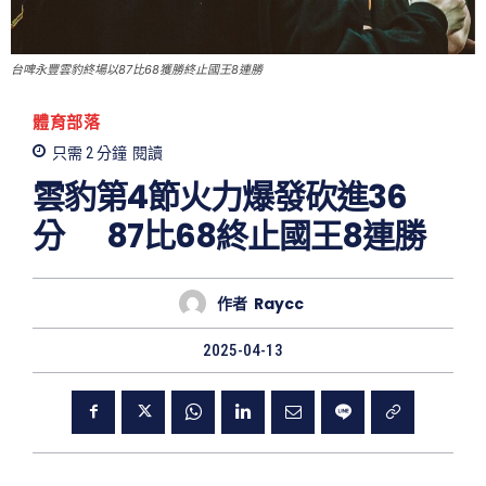
台啤永豐雲豹終場以87比68獲勝終止國王8連勝
體育部落
只需 2
分鐘
閱讀
雲豹第4節火力爆發砍進36
分 87比68終止國王8連勝
作者
Raycc
2025-04-13