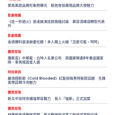
鄧為美妝品牌形象照曝光 鬆弛穿搭展現品牌大使魅力
影劇推薦
《這一秒過火》張凌赫演技掀兩極討論 慕容清嶧成轉型代表
作
影劇推薦
金靖爆料張凌赫愛吃醋！本人親上火線「怎麼可能，呵呵」
體育部落
瓊斯盃》中華藍、白16人名單公布 高國豪暌違8年重返國家
隊、車侑城首度入選
時尚美容
嚴浩翔新歌《Cold Blooded》紅髮搭暗黑時裝掀話題 先鋒
美學詮釋冷冽魅力
體育部落
新北中信特攻補強禁區戰力 長人「強斯」正式加盟
體育部落
林秉聖表達離隊意願 臺北戰神與洋基工程達成買斷協議