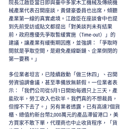
院長江啟臣當日即與臺中多家木工機械及傳統機
械產業代表召開座談，黃健豪委員也出席，傾聽
產業第一線的真實處境。江啟臣在座談會中也提
到先前受訪或貼文都提出「對美談判未有結果
前，政府應優先爭取暫緩實施（Time-out）」的
建議，讓產業有緩衝期因應，並強調：「爭取時
間就是爭取空間，是避免產線斷鏈、企業倒閉的
第一要務。」
多位業者坦言，已陸續啟動「做三休四」、召開
勞資協調會議，甚至準備放無薪假。一位業者表
示：「我們公司從5月1日開始每週只上三天，產
能砍半，勞工收入也砍半。我們真的不想裁員，
但撐不下去了。」另有業者透露，已有高達7個貨
櫃、總值約新台幣2,000萬元的產品滯留港口，美
方買家不敢下單，代理商也中止收貨程序，「貨