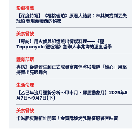
影劇推薦
【深度特寫】《櫻桃琥珀》原著大結局：林其樂找到丟失
琥珀 發現蔣嶠西的秘密
美食餐飲
【專訪】用火候與記憶煎出情感料理——《極
Teppanyaki 鐵板燒》創辦人李兆均的溫度哲學
體育部落
專訪》從練習生到正式成員富邦悍將啦啦隊「維心」用堅
持舞出亮眼舞台
生活命理
【乙巳年流月運勢分析～甲申月．驛馬動象月】2025年8
月7日～9月7日(下)
美食餐飲
卡滋脆皮豬新址開幕！金黃酥脆烤乳豬征服饕客味蕾