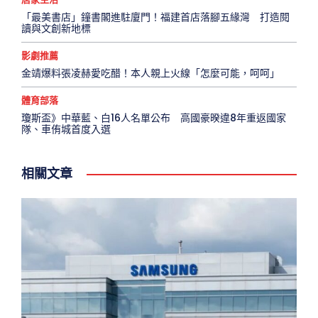
「最美書店」鐘書閣進駐廈門！福建首店落腳五緣灣 打造閱
讀與文創新地標
影劇推薦
金靖爆料張凌赫愛吃醋！本人親上火線「怎麼可能，呵呵」
體育部落
瓊斯盃》中華藍、白16人名單公布 高國豪暌違8年重返國家
隊、車侑城首度入選
相關文章