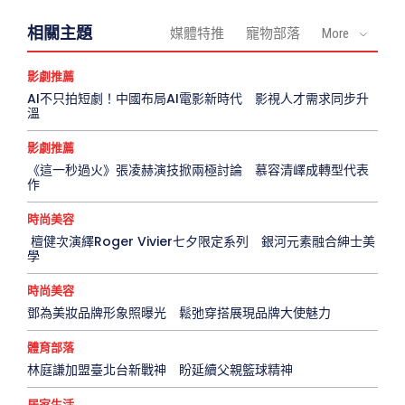
相關主題
媒體特推
寵物部落
More
影劇推薦
AI不只拍短劇！中國布局AI電影新時代 影視人才需求同步升
溫
影劇推薦
《這一秒過火》張凌赫演技掀兩極討論 慕容清嶧成轉型代表
作
時尚美容
檀健次演繹Roger Vivier七夕限定系列 銀河元素融合紳士美
學
時尚美容
鄧為美妝品牌形象照曝光 鬆弛穿搭展現品牌大使魅力
體育部落
林庭謙加盟臺北台新戰神 盼延續父親籃球精神
居家生活