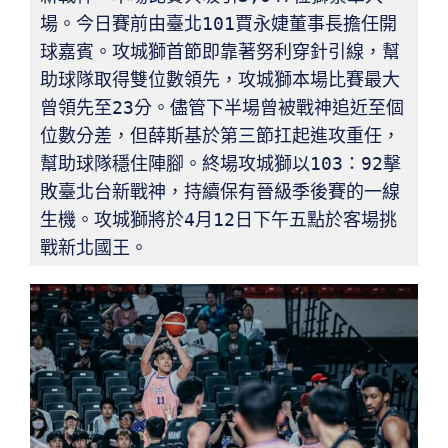
場。今日賽前由臺北101賈永婕董事長擔任開
球嘉賓。攻城獅首節即靠著努利穿針引線，幫
助球隊取得雙位數領先，攻城獅本場比賽最大
曾領先至23分。儘管下半場曾被戰神追近至個
位數分差，但薛斯基於第三節扛起進攻重任，
幫助球隊穩住陣腳。終場攻城獅以103：92擊
敗臺北台新戰神，持續保有晉級季後賽的一線
生機。攻城獅將於4月12日下午五點於客場挑
戰新北國王。