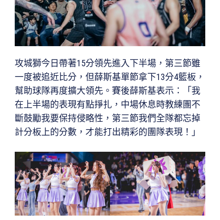
攻城獅今日帶著15分領先進入下半場，第三節雖
一度被追近比分，但薛斯基單節拿下13分4籃板，
幫助球隊再度擴大領先。賽後薛斯基表示：「我
在上半場的表現有點掙扎，中場休息時教練團不
斷鼓勵我要保持侵略性，第三節我們全隊都忘掉
計分板上的分數，才能打出精彩的團隊表現！」