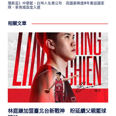
瓊斯盃》中華藍、白16人名單公布 高國豪暌違8年重返國家
隊、車侑城首度入選
相關文章
林庭謙加盟臺北台新戰神 盼延續父親籃球