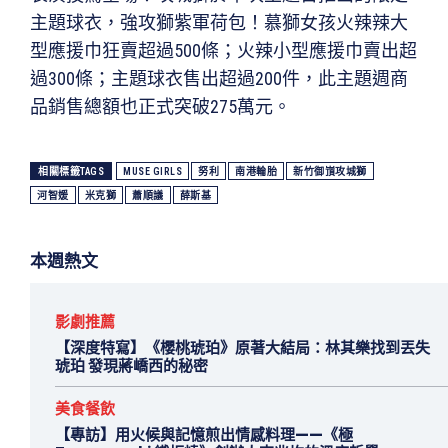
主題球衣，強攻獅紫軍荷包！慕獅女孩火辣辣大
型應援巾狂賣超過500條；火辣小型應援巾賣出超
過300條；主題球衣售出超過200件，此主題週商
品銷售總額也正式突破275萬元。
相關標籤TAGS
MUSE GIRLS
努利
南港輪胎
新竹御嵿攻城獅
河智媛
米克獅
蕭順議
薛斯基
本週熱文
影劇推薦
【深度特寫】《櫻桃琥珀》原著大結局：林其樂找到丟失
琥珀 發現蔣嶠西的秘密
美食餐飲
【專訪】用火候與記憶煎出情感料理——《極