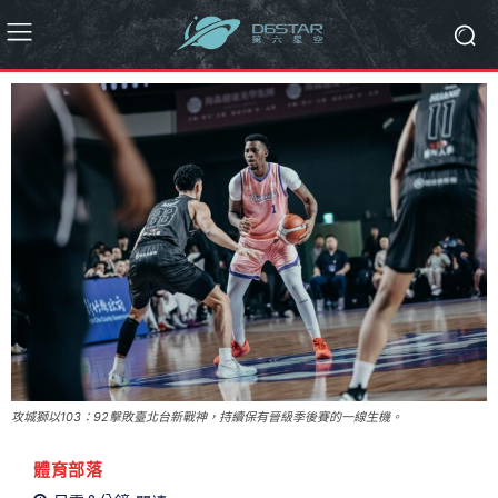
攻城獅以103：92擊敗臺北台新戰神，持續保有晉級季後賽的一線生機。
體育部落