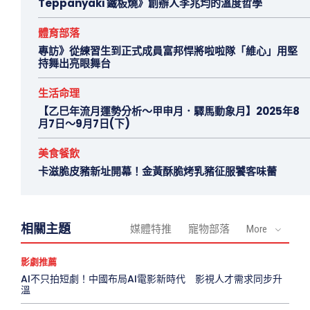
Teppanyaki 鐵板燒》創辦人李兆均的溫度哲學
體育部落
專訪》從練習生到正式成員富邦悍將啦啦隊「維心」用堅
持舞出亮眼舞台
生活命理
【乙巳年流月運勢分析～甲申月．驛馬動象月】2025年8
月7日～9月7日(下)
美食餐飲
卡滋脆皮豬新址開幕！金黃酥脆烤乳豬征服饕客味蕾
相關主題
媒體特推
寵物部落
More
影劇推薦
AI不只拍短劇！中國布局AI電影新時代 影視人才需求同步升
溫