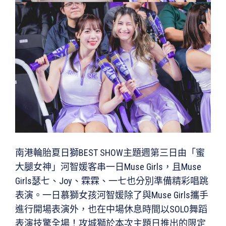
南港輪胎夏日獅BEST SHOW主題週第三日由「蜜
大腿女神」河智媛客串一日Muse Girls，且Muse
Girls瑟七、Joy、霖霖、一七也分別準備精彩唱跳
表演。一日慕獅女孩河智媛除了與Muse Girls攜手
進行開場表演外，也在中場休息時間以SOLO舞蹈
表演技驚全場！攻城獅於本次主題日推出的限定