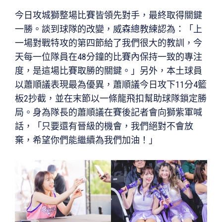
今日攻城獅整場比賽皆領先對手，最終取得關鍵
一勝。談到球隊的改變，威森總教練認為：「上
一場對戰特攻的第四節給了我們很大的教訓，今
天每一位隊員在48分鐘的比賽內保持一致的專注
度，是這場比賽取勝的關鍵。」另外，本土球員
以蕭順議表現最為優異，蕭順議今日攻下11分4籃
板2抄截，並在末節以一條龍飛扣幫助球隊鎖定勝
局。身為隊長的蕭順議在賽後記者會向獅紫軍喊
話，「只要還有晉級的機會，我們絕對不會放
棄，希望你們能繼續為我們加油！」