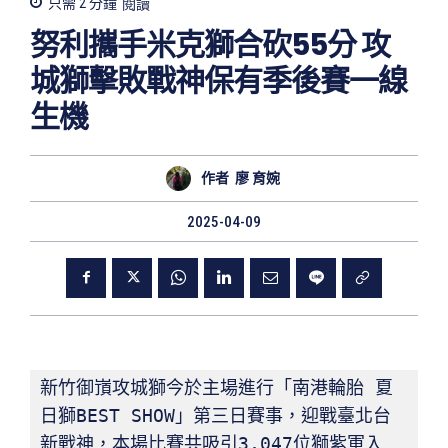
只需 2
分鐘
閱讀
努利攜手米克獅合砍55分 攻
城獅擊敗戰神保有季後賽一線
生機
作者
廖 育婉
2025-04-09
新竹御嵿攻城獅今於主場進行「南港輪胎 夏
日獅BEST SHOW」第三日賽事，迎戰臺北台
新戰神，本場比賽共吸引3,047位獅紫軍入