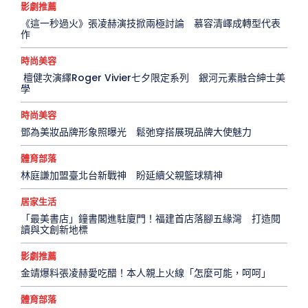
影劇推薦
《這一秒過火》張凌赫演技掀兩極討論 慕容清嶧成轉型代表
作
時尚美容
檀健次演繹Roger Vivier七夕限定系列 銀河元素融合紳士美
學
時尚美容
鄧為美妝品牌形象照曝光 鬆弛穿搭展現品牌大使魅力
體育部落
林庭謙加盟臺北台新戰神 盼延續父親籃球精神
居家生活
「最美書店」鐘書閣進駐廈門！福建首店落腳五緣灣 打造閱
讀與文創新地標
影劇推薦
金靖爆料張凌赫愛吃醋！本人親上火線「怎麼可能，呵呵」
體育部落