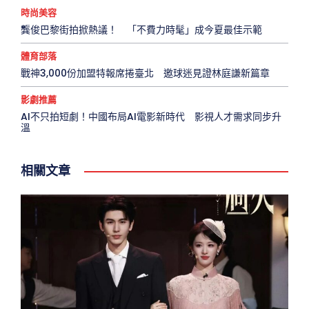
時尚美容
龔俊巴黎街拍掀熱議！ 「不費力時髦」成今夏最佳示範
體育部落
戰神3,000份加盟特報席捲臺北 邀球迷見證林庭謙新篇章
影劇推薦
AI不只拍短劇！中國布局AI電影新時代 影視人才需求同步升
溫
相關文章