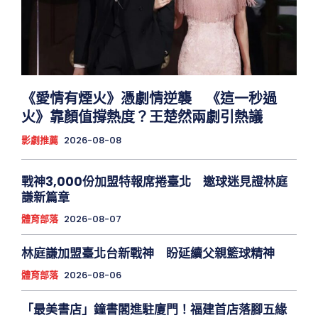
《愛情有煙火》憑劇情逆襲 《這一秒過
火》靠顏值撐熱度？王楚然兩劇引熱議
影劇推薦
2026-08-08
戰神3,000份加盟特報席捲臺北 邀球迷見證林庭
謙新篇章
體育部落
2026-08-07
林庭謙加盟臺北台新戰神 盼延續父親籃球精神
體育部落
2026-08-06
「最美書店」鐘書閣進駐廈門！福建首店落腳五緣