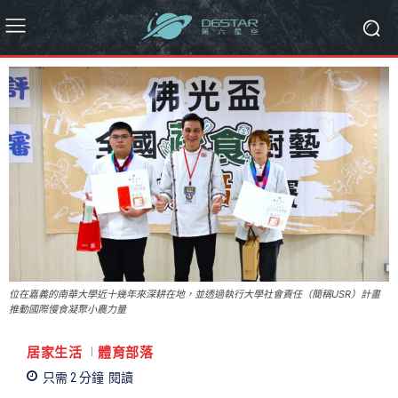
位在嘉義的南華大學近十幾年來深耕在地，並透過執行大學社會責任（簡稱USR）計畫
推動國際慢食凝聚小農力量
居家生活
體育部落
只需 2
分鐘
閱讀