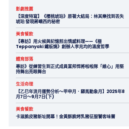
影劇推薦
【深度特寫】《櫻桃琥珀》原著大結局：林其樂找到丟失
琥珀 發現蔣嶠西的秘密
美食餐飲
【專訪】用火候與記憶煎出情感料理——《極
Teppanyaki 鐵板燒》創辦人李兆均的溫度哲學
體育部落
專訪》從練習生到正式成員富邦悍將啦啦隊「維心」用堅
持舞出亮眼舞台
生活命理
【乙巳年流月運勢分析～甲申月．驛馬動象月】2025年8
月7日～9月7日(下)
美食餐飲
卡滋脆皮豬新址開幕！金黃酥脆烤乳豬征服饕客味蕾