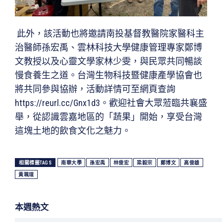
此外，該活動也將邀請南投基督教醫院家醫科主
治醫師孫宏禹、雲林科技大學健康管理專家鄭博
文教授以及心靈文學家林少雯，與民眾共同暢談
慢食養生之道。台灣生物科技暨健康產學協會也
將共同參與協辦，活動詳情可至網頁查詢
https://reurl.cc/Gnx1d3。歡迎社會大眾蒞臨共襄盛
舉，從認識雲嘉地區的「蔬果」開始，享受台灣
這塊土地的飲食文化之魅力。
相關標籤TAGS
南華大學
孫宏禹
林俊宏
梁毅宗
鄭博文
高俊雄
黃珮瑄
本週熱文