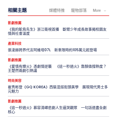
相關主題
媒體特推
寵物部落
More
影劇推薦
《我的鴕鳥先生》浙江衛視首播 斷臂少年成長故事揭校園友
情與社會溫度
產業科技
張淩赫跨界代言阿維塔07L 新車限時約105萬元起登場
影劇推薦
《愛情有煙火》憑劇情逆襲 《這一秒過火》靠顏值撐熱度？
王楚然兩劇引熱議
時尚美容
崔秀彬登《GQ KOREA》西裝混搭街頭美學 展現現代男士多
元魅力
影劇推薦
《這一秒過火》慕容清嶧悲劇人生逼哭觀眾 一句話道盡全劇
核心