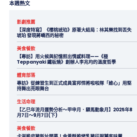
本週熱文
影劇推薦
【深度特寫】《櫻桃琥珀》原著大結局：林其樂找到丟失
琥珀 發現蔣嶠西的秘密
美食餐飲
【專訪】用火候與記憶煎出情感料理——《極
Teppanyaki 鐵板燒》創辦人李兆均的溫度哲學
體育部落
專訪》從練習生到正式成員富邦悍將啦啦隊「維心」用堅
持舞出亮眼舞台
生活命理
【乙巳年流月運勢分析～甲申月．驛馬動象月】2025年8
月7日～9月7日(下)
美食餐飲
卡滋脆皮豬新址開幕！金黃酥脆烤乳豬征服饕客味蕾