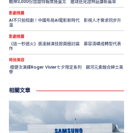
戰神3,000份加盟特報席捲臺北 邀球迷見證林庭謙新篇章
影劇推薦
AI不只拍短劇！中國布局AI電影新時代 影視人才需求同步升
溫
影劇推薦
《這一秒過火》張凌赫演技掀兩極討論 慕容清嶧成轉型代表
作
時尚美容
檀健次演繹Roger Vivier七夕限定系列 銀河元素融合紳士美
學
相關文章