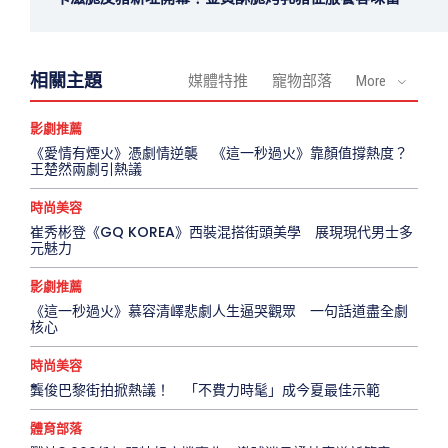
相關主題
媒體特推
寵物部落
More
影劇推薦
《愛情有煙火》憑劇情逆襲 《這一秒過火》靠顏值撐熱度？
王楚然兩劇引熱議
時尚美容
崔秀彬登《GQ KOREA》西裝混搭街頭美學 展現現代男士多
元魅力
影劇推薦
《這一秒過火》慕容清嶧悲劇人生逼哭觀眾 一句話道盡全劇
核心
時尚美容
龔俊巴黎街拍掀熱議！ 「不費力時髦」成今夏最佳示範
體育部落