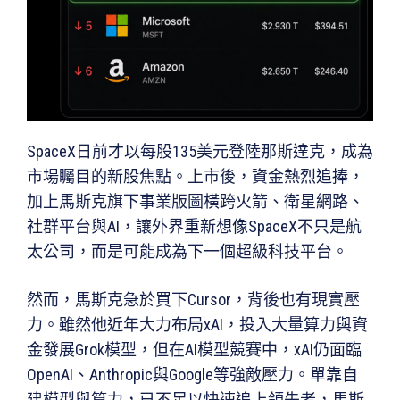
SpaceX日前才以每股135美元登陸那斯達克，成為
市場矚目的新股焦點。上市後，資金熱烈追捧，
加上馬斯克旗下事業版圖橫跨火箭、衛星網路、
社群平台與AI，讓外界重新想像SpaceX不只是航
太公司，而是可能成為下一個超級科技平台。
然而，馬斯克急於買下Cursor，背後也有現實壓
力。雖然他近年大力布局xAI，投入大量算力與資
金發展Grok模型，但在AI模型競賽中，xAI仍面臨
OpenAI、Anthropic與Google等強敵壓力。單靠自
建模型與算力，已不足以快速追上領先者，馬斯