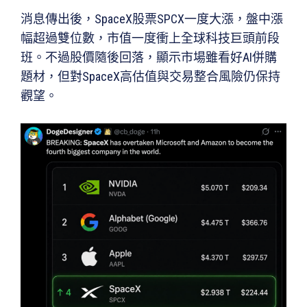
消息傳出後，SpaceX股票SPCX一度大漲，盤中漲
幅超過雙位數，市值一度衝上全球科技巨頭前段
班。不過股價隨後回落，顯示市場雖看好AI併購
題材，但對SpaceX高估值與交易整合風險仍保持
觀望。