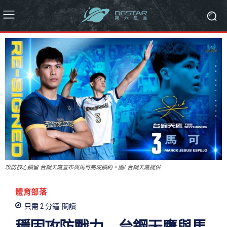
攻防核心續留 台鋼天鷹宣布與馬可完成續約。圖/ 台鋼天鷹提供
體育部落
只需 2
分鐘
閱讀