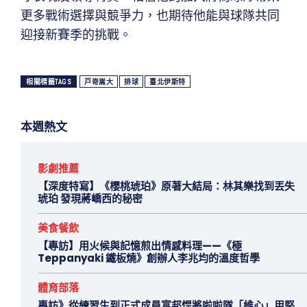
更多戰術選擇與競爭力，也期待他能與球隊共同
迎接新賽季的挑戰。
相關標籤TAGS
戸嵜嵩大
排球
臺北伊斯特
本週熱文
影劇推薦
【深度特寫】《櫻桃琥珀》原著大結局：林其樂找到丟失
琥珀 發現蔣嶠西的秘密
美食餐飲
【專訪】用火候與記憶煎出情感料理——《極
Teppanyaki 鐵板燒》創辦人李兆均的溫度哲學
體育部落
專訪》從練習生到正式成員富邦悍將啦啦隊「維心」用堅