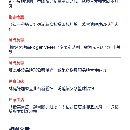
AI不只拍短劇！中國布局AI電影新時代 影視人才需求同步升
溫
影劇推薦
《這一秒過火》張凌赫演技掀兩極討論 慕容清嶧成轉型代表
作
時尚美容
檀健次演繹Roger Vivier七夕限定系列 銀河元素融合紳士美
學
時尚美容
鄧為美妝品牌形象照曝光 鬆弛穿搭展現品牌大使魅力
體育部落
林庭謙加盟臺北台新戰神 盼延續父親籃球精神
居家生活
「最美書店」鐘書閣進駐廈門！福建首店落腳五緣灣 打造閱
讀與文創新地標
相關文章