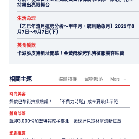
持舞出亮眼舞台
生活命理
【乙巳年流月運勢分析～甲申月．驛馬動象月】2025年8
月7日～9月7日(下)
美食餐飲
卡滋脆皮豬新址開幕！金黃酥脆烤乳豬征服饕客味蕾
相關主題
媒體特推
寵物部落
More
時尚美容
龔俊巴黎街拍掀熱議！ 「不費力時髦」成今夏最佳示範
體育部落
戰神3,000份加盟特報席捲臺北 邀球迷見證林庭謙新篇章
影劇推薦