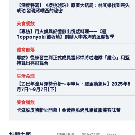
【深度特寫】《櫻桃琥珀》原著大結局：林其樂找到丟失
琥珀 發現蔣嶠西的秘密
美食餐飲
【專訪】用火候與記憶煎出情感料理——《極
Teppanyaki 鐵板燒》創辦人李兆均的溫度哲學
體育部落
專訪》從練習生到正式成員富邦悍將啦啦隊「維心」用堅
持舞出亮眼舞台
生活命理
【乙巳年流月運勢分析～甲申月．驛馬動象月】2025年8
月7日～9月7日(下)
美食餐飲
卡滋脆皮豬新址開幕！金黃酥脆烤乳豬征服饕客味蕾