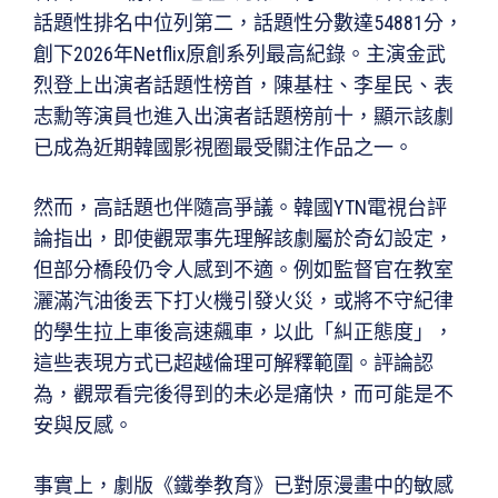
話題性排名中位列第二，話題性分數達54881分，
創下2026年Netflix原創系列最高紀錄。主演金武
烈登上出演者話題性榜首，陳基柱、李星民、表
志勳等演員也進入出演者話題榜前十，顯示該劇
已成為近期韓國影視圈最受關注作品之一。
然而，高話題也伴隨高爭議。韓國YTN電視台評
論指出，即使觀眾事先理解該劇屬於奇幻設定，
但部分橋段仍令人感到不適。例如監督官在教室
灑滿汽油後丟下打火機引發火災，或將不守紀律
的學生拉上車後高速飆車，以此「糾正態度」，
這些表現方式已超越倫理可解釋範圍。評論認
為，觀眾看完後得到的未必是痛快，而可能是不
安與反感。
事實上，劇版《鐵拳教育》已對原漫畫中的敏感