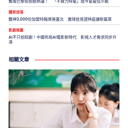
龔俊巴黎街拍掀熱議！ 「不費力時髦」成今夏最佳示範
體育部落
戰神3,000份加盟特報席捲臺北 邀球迷見證林庭謙新篇章
影劇推薦
AI不只拍短劇！中國布局AI電影新時代 影視人才需求同步升
溫
相關文章