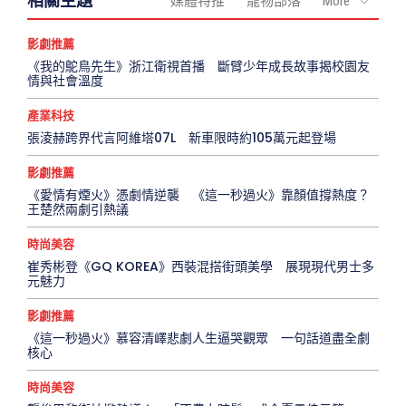
相關主題
媒體特推
寵物部落
More
影劇推薦
《我的鴕鳥先生》浙江衛視首播 斷臂少年成長故事揭校園友
情與社會溫度
產業科技
張淩赫跨界代言阿維塔07L 新車限時約105萬元起登場
影劇推薦
《愛情有煙火》憑劇情逆襲 《這一秒過火》靠顏值撐熱度？
王楚然兩劇引熱議
時尚美容
崔秀彬登《GQ KOREA》西裝混搭街頭美學 展現現代男士多
元魅力
影劇推薦
《這一秒過火》慕容清嶧悲劇人生逼哭觀眾 一句話道盡全劇
核心
時尚美容