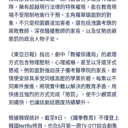
隊，擁有超越現行法律的特殊權限，能在教育現
場不受限制地進行干預。主角羅華鎮面對的對
象，不只是校園霸凌加害者，還包括洩露考題的
腐敗教師、深夜騷擾教師的家長，以及仗勢逃避
懲罰的政治人物子女。
《東亞日報》指出，劇中「教權保護局」的處理
方式包含物理壓制、心理威嚇，甚至以牙還牙式
懲戒。例如面對強迫孩子備考醫學院的家長，劇
情便安排其承受同樣高壓的學業折磨。每集以不
同案件推進，將現實中難以解決的教育矛盾，用
快速且強烈的方式完成「懲罰」，使不少觀眾感
到痛快，也讓該劇話題度持續攀升。
根據韓媒統計，截至8日，《鐵拳教育》不僅登上
韓國Netflix榜首，也在6月第一周TV-OTT綜合劇集