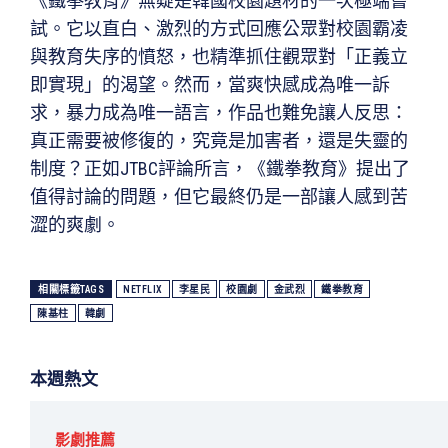
《鐵拳教育》無疑是韓國校園題材的一次極端嘗
試。它以直白、激烈的方式回應公眾對校園霸凌
與教育失序的憤怒，也精準抓住觀眾對「正義立
即實現」的渴望。然而，當爽快感成為唯一訴
求，暴力成為唯一語言，作品也難免讓人反思：
真正需要被修復的，究竟是加害者，還是失靈的
制度？正如JTBC評論所言，《鐵拳教育》提出了
值得討論的問題，但它最終仍是一部讓人感到苦
澀的爽劇。
相關標籤TAGS
NETFLIX
李星民
校園劇
金武烈
鐵拳教育
陳基柱
韓劇
本週熱文
影劇推薦