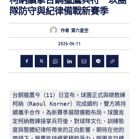
柯納續掌台鋼獵鷹兵符 以團
隊防守與紀律備戰新賽季
作者
第六星空
2026-06-11
台鋼獵鷹今（11）日宣布，球團正式與總教練
柯納（Raoul Korner）完成續約，雙方將持
續攜手合作，為新賽季展開備戰布局。球團肯
定柯納教練接掌兵符後，對球隊文化、訓練態
度與整體紀律所帶來的正向影響，期待在他的
帶領下，獵鷹能持續累積競爭力，朝更高目標