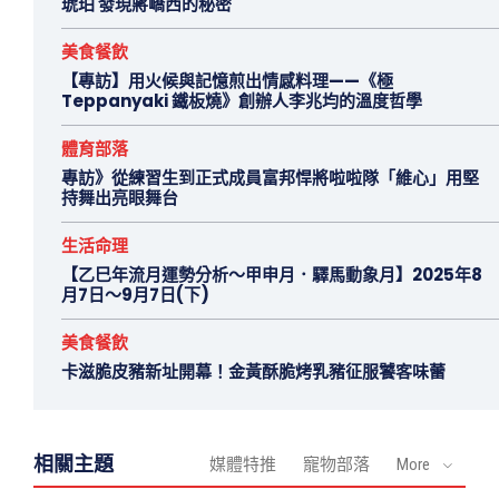
琥珀 發現蔣嶠西的秘密
美食餐飲
【專訪】用火候與記憶煎出情感料理——《極
Teppanyaki 鐵板燒》創辦人李兆均的溫度哲學
體育部落
專訪》從練習生到正式成員富邦悍將啦啦隊「維心」用堅
持舞出亮眼舞台
生活命理
【乙巳年流月運勢分析～甲申月．驛馬動象月】2025年8
月7日～9月7日(下)
美食餐飲
卡滋脆皮豬新址開幕！金黃酥脆烤乳豬征服饕客味蕾
相關主題
媒體特推
寵物部落
More