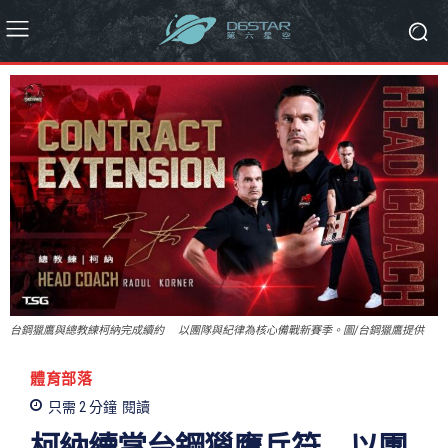
台鋼獵鷹與總教練柯納完成續約 以團隊與紀律為核心備戰新賽季。圖/台鋼獵鷹提供
體育部落
只需 2
分鐘
閱讀