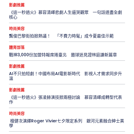
影劇推薦
《這一秒過火》慕容清嶧悲劇人生逼哭觀眾 一句話道盡全劇
核心
時尚美容
龔俊巴黎街拍掀熱議！ 「不費力時髦」成今夏最佳示範
體育部落
戰神3,000份加盟特報席捲臺北 邀球迷見證林庭謙新篇章
影劇推薦
AI不只拍短劇！中國布局AI電影新時代 影視人才需求同步升
溫
影劇推薦
《這一秒過火》張凌赫演技掀兩極討論 慕容清嶧成轉型代表
作
時尚美容
檀健次演繹Roger Vivier七夕限定系列 銀河元素融合紳士美
學