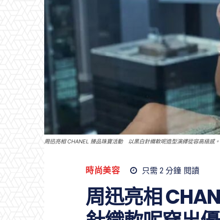
周迅亮相 CHANEL 臻品珠寶活動 以黑白針織軟呢造型演繹從容高級感。
時尚美容
只需 2
分鐘
閱讀
周迅亮相 CHA