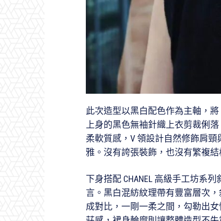
此次造型以黑白配色作為主軸，將
上身的黑色無袖針織上衣剪裁俐落
柔軟質感，V 領設計自然修飾肩
雅。沒有誇張裝飾，也沒有繁複結
下身搭配 CHANEL 高級手工坊
言。黑白混紡紋理帶有豐富層次，
成對比，一剛一柔之間，勾勒出女
莊感，裙身輪廓則讓整體造型不失