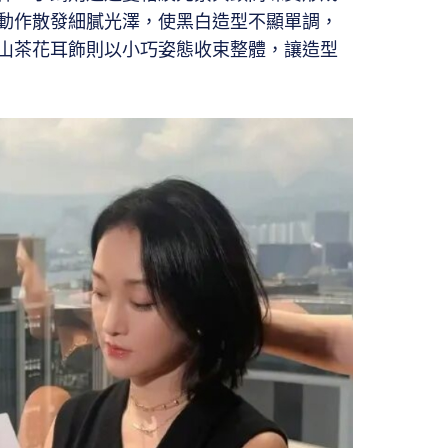
動作散發細膩光澤，使黑白造型不顯單調，
山茶花耳飾則以小巧姿態收束整體，讓造型