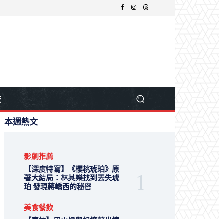
技
本週熱文
影劇推薦
【深度特寫】《櫻桃琥珀》原
著大結局：林其樂找到丟失琥
珀 發現蔣嶠西的秘密
美食餐飲