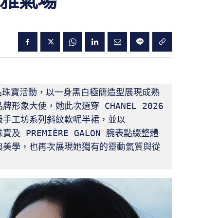
雅氣場
臻品珠寶活動，以一身黑白極簡造型展現成熟
象大使，她此次選穿 CHANEL 2026 
手工坊系列斜紋軟呢半裙，並以 
列珠寶及 PREMIÈRE GALON 腕表點綴整體
典美學，也再次展現她獨有的靈動氣質與從