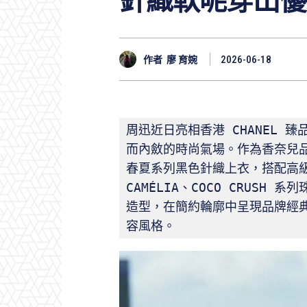
針織軟呢穿出優
作者
廖 育婉
2026-06-18
周迅近日亮相香港 CHANEL 
而內斂的時尚氣場。作為香奈兒品牌形
春夏系列黑色針織上衣，搭配高級
CAMÉLIA、COCO CRUSH 系
造型，在簡約輪廓中呈現品牌經
容風格。