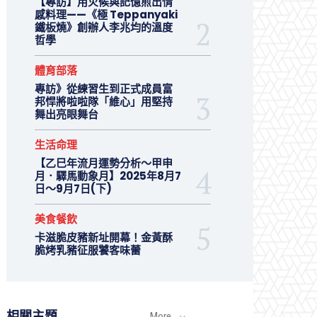
【專訪】用火候與記憶煎出情
感料理——《極 Teppanyaki
鐵板燒》創辦人李兆均的溫度
哲學
體育部落
專訪》從練習生到正式成員富
邦悍將啦啦隊「維心」用堅持
舞出亮眼舞台
生活命理
【乙巳年流月運勢分析～甲申
月．驛馬動象月】2025年8月7
日～9月7日(下)
美食餐飲
卡滋脆皮豬新址開幕！金黃酥
脆烤乳豬征服饕客味蕾
相關主題
More