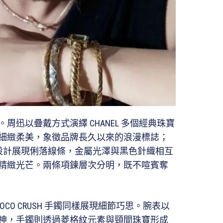
迅以疊戴方式演繹 CHANEL 多個經典珠寶
花項鍊細緻柔美，象徵品牌長久以來的浪漫標誌；
菱格紋設計展現俐落線條，金屬光澤與黑色針織相互
精緻光芒。兩條項鍊層次分明，既不喧賓奪
表與 COCO CRUSH 手鐲同樣展現細節巧思。腕表以
神，手鐲則透過菱格紋元素與頸間珠寶形成