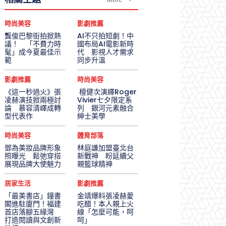
時尚美容
影劇推薦
龔俊巴黎街拍掀熱
AI不只拍短劇！中
議！ 「不費力時
國布局AI電影新時
髦」成今夏最佳示
代 影視人才需求
範
同步升溫
影劇推薦
時尚美容
《這一秒過火》張
檀健次演繹Roger
凌赫演技掀兩極討
Vivier七夕限定系
論 慕容清嶧成轉
列 銀河元素融合
型代表作
紳士美學
時尚美容
體育部落
鄧為美妝品牌形象
林庭謙加盟臺北台
照曝光 鬆弛穿搭
新戰神 盼延續父
展現品牌大使魅力
親籃球精神
居家生活
影劇推薦
「最美書店」鐘書
金靖爆料張凌赫愛
閣進駐廈門！福建
吃醋！本人親上火
首店落腳五緣灣
線「怎麼可能，呵
打造閱讀與文創新
呵」