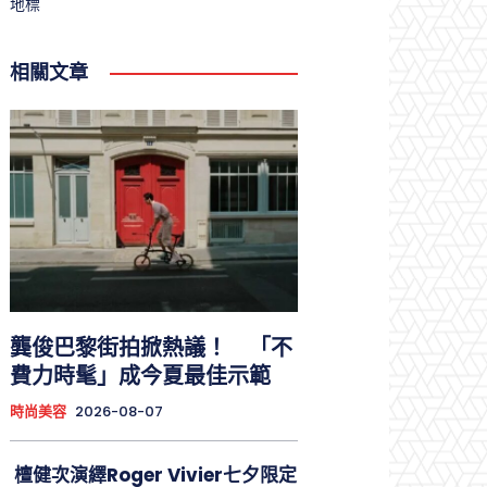
地標
相關文章
龔俊巴黎街拍掀熱議！ 「不
費力時髦」成今夏最佳示範
時尚美容
2026-08-07
檀健次演繹Roger Vivier七夕限定