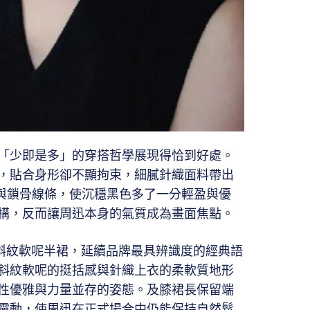
「少即是多」的穿搭哲學展現得恰到好處。
，貼合身形卻不顯拘束，細膩針織面料帶出
頸與鎖骨線條，使沉穩黑色多了一分輕盈與優
構，反而讓周迅本身的氣質成為畫面焦點。
系列斜紋軟呢半裙，延續品牌最具辨識度的經典語
斜紋軟呢的挺括感與針織上衣的柔軟質地形
性優雅與力量並存的姿態。及膝裙長保留端
靈動，使周迅在正式場合中仍能保持自然鬆