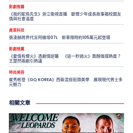
影劇推薦
《我的鴕鳥先生》浙江衛視首播 斷臂少年成長故事揭校園友
情與社會溫度
產業科技
張淩赫跨界代言阿維塔07L 新車限時約105萬元起登場
影劇推薦
《愛情有煙火》憑劇情逆襲 《這一秒過火》靠顏值撐熱度？
王楚然兩劇引熱議
時尚美容
崔秀彬登《GQ KOREA》西裝混搭街頭美學 展現現代男士多
元魅力
相關文章