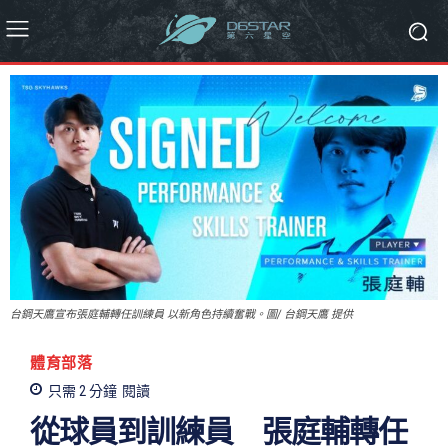
台鋼天鷹宣布張庭輔轉任訓練員 以新角色持續奮戰。圖/ 台鋼天鷹 提供
體育部落
只需 2
分鐘
閱讀
從球員到訓練員 張庭輔轉任