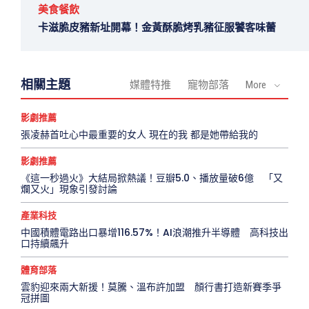
美食餐飲
卡滋脆皮豬新址開幕！金黃酥脆烤乳豬征服饕客味蕾
相關主題
媒體特推
寵物部落
More
影劇推薦
張凌赫首吐心中最重要的女人 現在的我 都是她帶給我的
影劇推薦
《這一秒過火》大結局掀熱議！豆瓣5.0、播放量破6億 「又
爛又火」現象引發討論
產業科技
中國積體電路出口暴增116.57%！AI浪潮推升半導體 高科技出
口持續飆升
體育部落
雲豹迎來兩大新援！莫騰、溫布許加盟 顏行書打造新賽季爭
冠拼圖