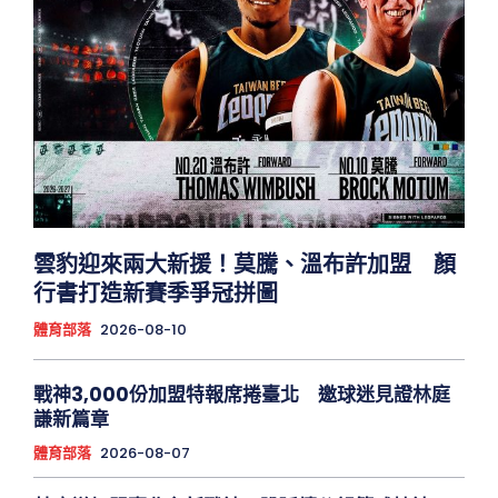
雲豹迎來兩大新援！莫騰、溫布許加盟 顏
行書打造新賽季爭冠拼圖
體育部落
2026-08-10
戰神3,000份加盟特報席捲臺北 邀球迷見證林庭
謙新篇章
體育部落
2026-08-07