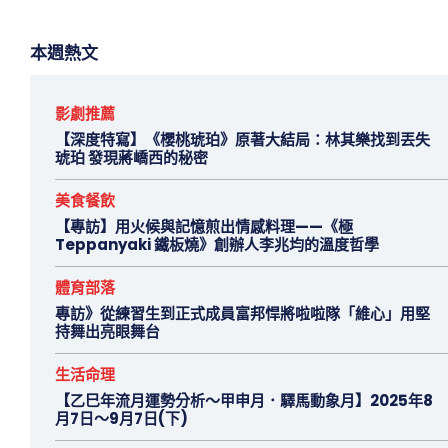
本週熱文
影劇推薦
【深度特寫】《櫻桃琥珀》原著大結局：林其樂找到丟失
琥珀 發現蔣嶠西的秘密
美食餐飲
【專訪】用火候與記憶煎出情感料理——《極
Teppanyaki 鐵板燒》創辦人李兆均的溫度哲學
體育部落
專訪》從練習生到正式成員富邦悍將啦啦隊「維心」用堅
持舞出亮眼舞台
生活命理
【乙巳年流月運勢分析～甲申月．驛馬動象月】2025年8
月7日～9月7日(下)