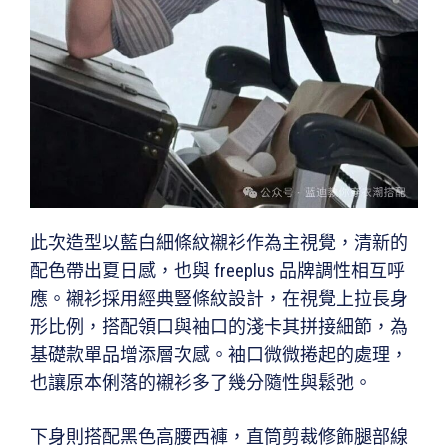
此次造型以藍白細條紋襯衫作為主視覺，清新的
配色帶出夏日感，也與 freeplus 品牌調性相互呼
應。襯衫採用經典豎條紋設計，在視覺上拉長身
形比例，搭配領口與袖口的淺卡其拼接細節，為
基礎款單品增添層次感。袖口微微捲起的處理，
也讓原本俐落的襯衫多了幾分隨性與鬆弛。
下身則搭配黑色高腰西褲，直筒剪裁修飾腿部線