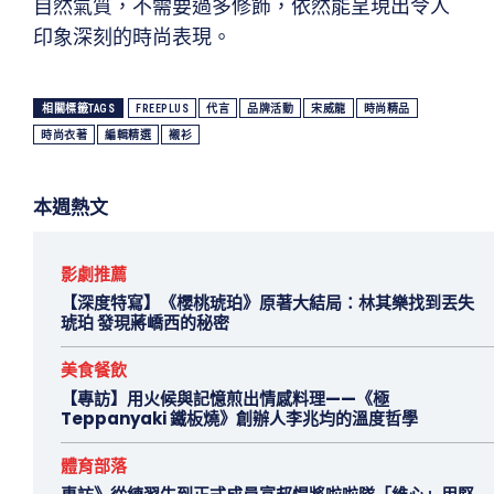
自然氣質，不需要過多修飾，依然能呈現出令人
印象深刻的時尚表現。
相關標籤TAGS
FREEPLUS
代言
品牌活動
宋威龍
時尚精品
時尚衣著
編輯精選
襯衫
本週熱文
影劇推薦
【深度特寫】《櫻桃琥珀》原著大結局：林其樂找到丟失
琥珀 發現蔣嶠西的秘密
美食餐飲
【專訪】用火候與記憶煎出情感料理——《極
Teppanyaki 鐵板燒》創辦人李兆均的溫度哲學
體育部落