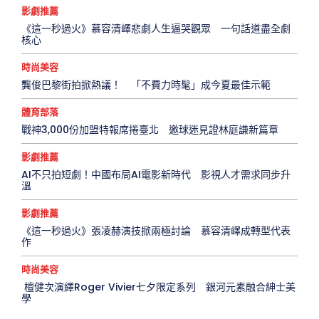
影劇推薦
《這一秒過火》慕容清嶧悲劇人生逼哭觀眾 一句話道盡全劇
核心
時尚美容
龔俊巴黎街拍掀熱議！ 「不費力時髦」成今夏最佳示範
體育部落
戰神3,000份加盟特報席捲臺北 邀球迷見證林庭謙新篇章
影劇推薦
AI不只拍短劇！中國布局AI電影新時代 影視人才需求同步升
溫
影劇推薦
《這一秒過火》張凌赫演技掀兩極討論 慕容清嶧成轉型代表
作
時尚美容
檀健次演繹Roger Vivier七夕限定系列 銀河元素融合紳士美
學