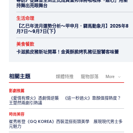
專訪》從練習生到正式成員富邦悍將啦啦隊「維心」用堅
持舞出亮眼舞台
生活命理
【乙巳年流月運勢分析～甲申月．驛馬動象月】2025年8
月7日～9月7日(下)
美食餐飲
卡滋脆皮豬新址開幕！金黃酥脆烤乳豬征服饕客味蕾
相關主題
媒體特推
寵物部落
More
影劇推薦
《愛情有煙火》憑劇情逆襲 《這一秒過火》靠顏值撐熱度？
王楚然兩劇引熱議
時尚美容
崔秀彬登《GQ KOREA》西裝混搭街頭美學 展現現代男士多
元魅力