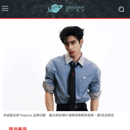
宋威龍出席 freeplus 品牌活動 藍白條紋襯衫演繹清爽輕熟風格。圖/取自微信
時尚美容