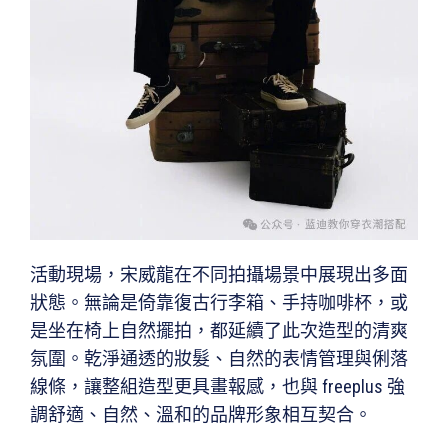
活動現場，宋威龍在不同拍攝場景中展現出多面
狀態。無論是倚靠復古行李箱、手持咖啡杯，或
是坐在椅上自然擺拍，都延續了此次造型的清爽
氛圍。乾淨通透的妝髮、自然的表情管理與俐落
線條，讓整組造型更具畫報感，也與 freeplus 強
調舒適、自然、溫和的品牌形象相互契合。