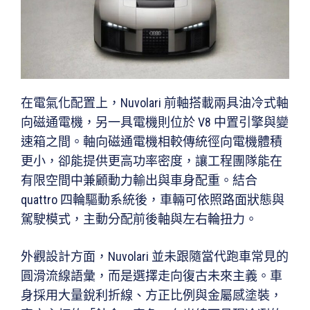
在電氣化配置上，Nuvolari 前軸搭載兩具油冷式軸
向磁通電機，另一具電機則位於 V8 中置引擎與變
速箱之間。軸向磁通電機相較傳統徑向電機體積
更小，卻能提供更高功率密度，讓工程團隊能在
有限空間中兼顧動力輸出與車身配重。結合
quattro 四輪驅動系統後，車輛可依照路面狀態與
駕駛模式，主動分配前後軸與左右輪扭力。
外觀設計方面，Nuvolari 並未跟隨當代跑車常見的
圓滑流線語彙，而是選擇走向復古未來主義。車
身採用大量銳利折線、方正比例與金屬感塗裝，