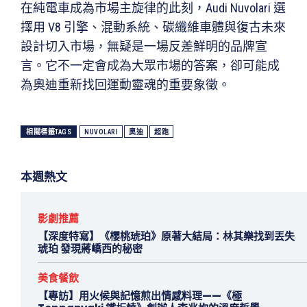
在純電車成為市場主旋律的此刻，Audi Nuvolari 選
擇用 V8 引擎、混動系統、碳纖維車體與復古未來
設計切入市場，無疑是一場反差鮮明的品牌宣
言。它不一定會成為大眾市場的答案，卻可能成
為奧迪重新找回運動靈魂的重要象徵。
相關標籤TAGS
NUVOLARI
奧迪
超跑
本週熱文
影劇推薦
【深度特寫】《櫻桃琥珀》原著大結局：林其樂找到丟失
琥珀 發現蔣嶠西的秘密
美食餐飲
【專訪】用火候與記憶煎出情感料理——《極