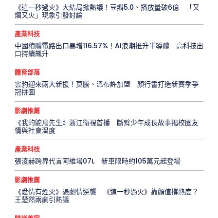
《這一秒過火》大結局掀熱議！豆瓣5.0、播放量破6億 「又
爛又火」現象引發討論
產業科技
中國積體電路出口暴增116.57%！AI浪潮推升半導體 高科技出
口持續飆升
體育部落
雲豹迎來兩大新援！莫騰、溫布許加盟 顏行書打造新賽季爭
冠拼圖
影劇推薦
《我的鴕鳥先生》浙江衛視首播 斷臂少年成長故事揭校園友
情與社會溫度
產業科技
張淩赫跨界代言阿維塔07L 新車限時約105萬元起登場
影劇推薦
《愛情有煙火》憑劇情逆襲 《這一秒過火》靠顏值撐熱度？
王楚然兩劇引熱議