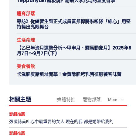
Teppanyaki 鐵板燒》創辦人李兆均的溫度哲學
體育部落
專訪》從練習生到正式成員富邦悍將啦啦隊「維心」用堅
持舞出亮眼舞台
生活命理
【乙巳年流月運勢分析～甲申月．驛馬動象月】2025年8
月7日～9月7日(下)
美食餐飲
卡滋脆皮豬新址開幕！金黃酥脆烤乳豬征服饕客味蕾
相關主題
媒體特推
寵物部落
More
影劇推薦
張凌赫首吐心中最重要的女人 現在的我 都是她帶給我的
影劇推薦