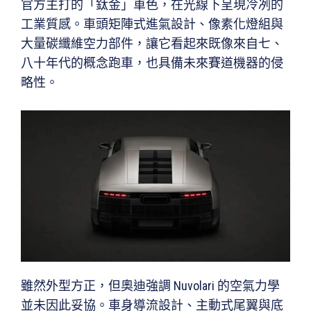
官方主打的「鈦金」車色，在光線下呈現冷冽的
工業質感。車頭矩陣式進氣設計、像素化燈組與
大量碳纖維空力部件，讓它看起來既像來自七、
八十年代的概念跑車，也具備未來賽道機器的侵
略性。
雖然外型方正，但奧迪強調 Nuvolari 的空氣力學
並未因此妥協。車身導流設計、主動式尾翼與底