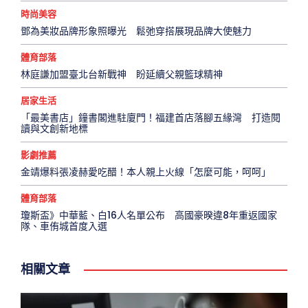
時尚美容
鄧為美妝品牌形象照曝光 鬆弛穿搭展現品牌大使魅力
體育部落
林庭謙加盟臺北台新戰神 盼延續父親籃球精神
居家生活
「最美書店」鐘書閣進駐廈門！福建首店落腳五緣灣 打造閱
讀與文創新地標
影劇推薦
金靖爆料張凌赫愛吃醋！本人親上火線「怎麼可能，呵呵」
體育部落
瓊斯盃》中華藍、白16人名單公布 高國豪暌違8年重返國家
隊、車侑城首度入選
相關文章