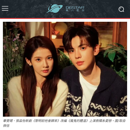
畢雯珺、張淼怡新劇《黎明前他會歸來》改編《魔鬼的體溫》上演救贖系愛戀。圖/取自
微信