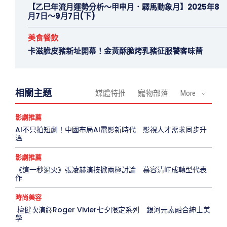
【乙巳年流月運勢分析～甲申月．驛馬動象月】2025年8
月7日～9月7日(下)
美食餐飲
卡滋脆皮豬新址開幕！金黃酥脆烤乳豬征服饕客味蕾
相關主題
媒體特推
寵物部落
More
影劇推薦
AI不只拍短劇！中國布局AI電影新時代 影視人才需求同步升
溫
影劇推薦
《這一秒過火》張凌赫演技掀兩極討論 慕容清嶧成轉型代表
作
時尚美容
檀健次演繹Roger Vivier七夕限定系列 銀河元素融合紳士美
學