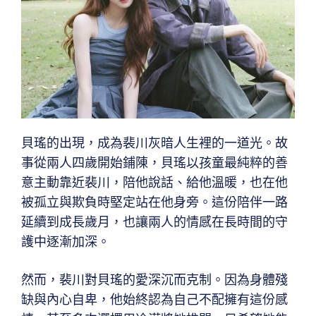
貝瑤的出現，成為裴川灰暗人生裡的一道光。故
事從兩人四歲開始鋪陳，貝瑤以孩童最純粹的善
意主動靠近裴川，陪他說話、給他溫暖，也在他
被孤立與欺負時堅定站在他身旁。這份陪伴一路
延續到成長歲月，也讓兩人的情感在長時間的守
護中逐漸加深。
然而，裴川對貝瑤的愛深沉而克制。因為身體殘
缺與內心自卑，他始終認為自己不配擁有這份感