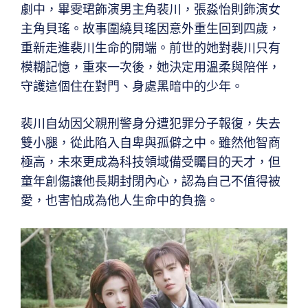
劇中，畢雯珺飾演男主角裴川，張淼怡則飾演女
主角貝瑤。故事圍繞貝瑤因意外重生回到四歲，
重新走進裴川生命的開端。前世的她對裴川只有
模糊記憶，重來一次後，她決定用溫柔與陪伴，
守護這個住在對門、身處黑暗中的少年。
裴川自幼因父親刑警身分遭犯罪分子報復，失去
雙小腿，從此陷入自卑與孤僻之中。雖然他智商
極高，未來更成為科技領域備受矚目的天才，但
童年創傷讓他長期封閉內心，認為自己不值得被
愛，也害怕成為他人生命中的負擔。