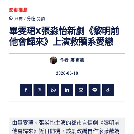
影劇推薦
只需 2
分鐘
閱讀
畢雯珺X張淼怡新劇《黎明前
他會歸來》上演救贖系愛戀
作者
廖 育婉
2026-06-10
由畢雯珺、張淼怡主演的都市言情劇《黎明前
他會歸來》近日開機，該劇改編自作家藤蘿為