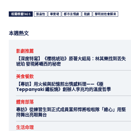
相關標籤TAGS
張淼怡
畢雯珺
都市言情劇
陸劇
黎明前他會歸來
本週熱文
影劇推薦
【深度特寫】《櫻桃琥珀》原著大結局：林其樂找到丟失
琥珀 發現蔣嶠西的秘密
美食餐飲
【專訪】用火候與記憶煎出情感料理——《極
Teppanyaki 鐵板燒》創辦人李兆均的溫度哲學
體育部落
專訪》從練習生到正式成員富邦悍將啦啦隊「維心」用堅
持舞出亮眼舞台
生活命理