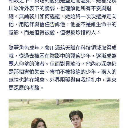
相較之下，貝瑤的愛則是堅定而溫柔。她看見裴
川冰冷外表下的脆弱，也理解他所有不安與退
縮。無論裴川如何逃避，她始終一次次選擇走向
他，用陪伴與信任告訴他，他並不是誰生命中的
陰影，而是值得被愛、值得被珍惜的人。
隨著角色成年，裴川憑藉天賦在科技領域取得成
就，從過去被困在陰影中的殘疾少年，逐漸成為
眾人仰望的強者。但面對貝瑤時，他內心深處仍
是那個害怕失去、害怕不被接納的少年。兩人的
感情也將在誤會、外界阻礙與自我掙扎中，迎來
更深層的考驗。