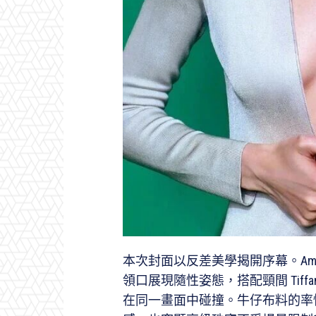
本次封面以反差美學揭開序幕。Aman
領口展現隨性姿態，搭配頸間 Tiffa
在同一畫面中碰撞。牛仔布料的率