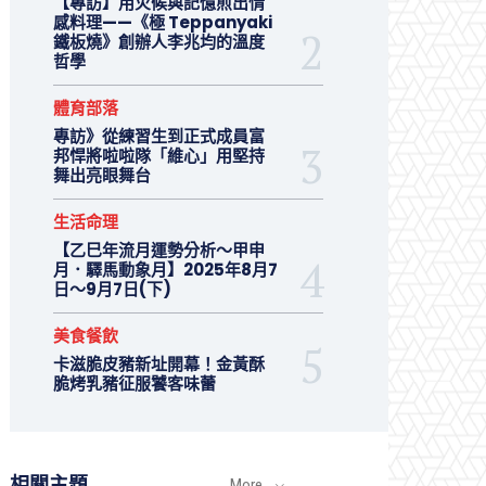
【專訪】用火候與記憶煎出情
感料理——《極 Teppanyaki
鐵板燒》創辦人李兆均的溫度
哲學
體育部落
專訪》從練習生到正式成員富
邦悍將啦啦隊「維心」用堅持
舞出亮眼舞台
生活命理
【乙巳年流月運勢分析～甲申
月．驛馬動象月】2025年8月7
日～9月7日(下)
美食餐飲
卡滋脆皮豬新址開幕！金黃酥
脆烤乳豬征服饕客味蕾
相關主題
More