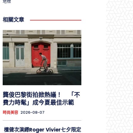
地標
相關文章
龔俊巴黎街拍掀熱議！ 「不
費力時髦」成今夏最佳示範
時尚美容
2026-08-07
檀健次演繹Roger Vivier七夕限定