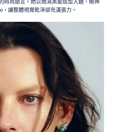
的時尚語言。她以微濕黑髮造型入鏡，眼神
ogo，讓整體視覺乾淨卻充滿張力。