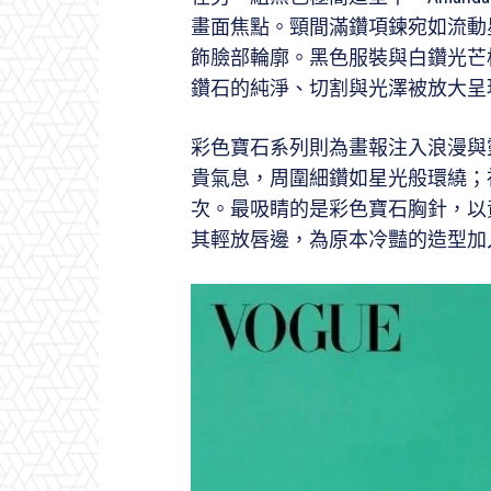
畫面焦點。頸間滿鑽項鍊宛如流動
飾臉部輪廓。黑色服裝與白鑽光芒構成
鑽石的純淨、切割與光澤被放大呈
彩色寶石系列則為畫報注入浪漫與
貴氣息，周圍細鑽如星光般環繞；
次。最吸睛的是彩色寶石胸針，以黃
其輕放唇邊，為原本冷豔的造型加