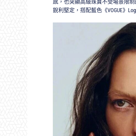
感，也突顯高級珠寶不受場景限制
銳利堅定，搭配藍色《VOGUE》L