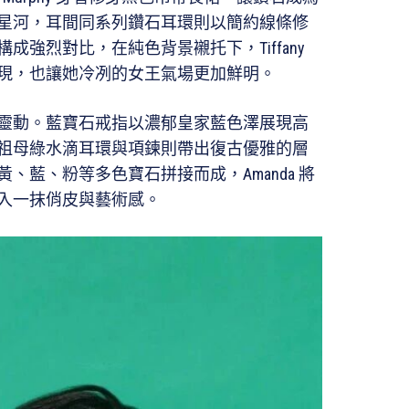
星河，耳間同系列鑽石耳環則以簡約線條修
強烈對比，在純色背景襯托下，Tiffany
現，也讓她冷冽的女王氣場更加鮮明。
靈動。藍寶石戒指以濃郁皇家藍色澤展現高
祖母綠水滴耳環與項鍊則帶出復古優雅的層
、藍、粉等多色寶石拼接而成，Amanda 將
入一抹俏皮與藝術感。