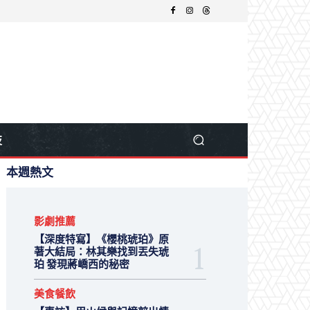
技
本週熱文
影劇推薦
【深度特寫】《櫻桃琥珀》原
著大結局：林其樂找到丟失琥
珀 發現蔣嶠西的秘密
美食餐飲