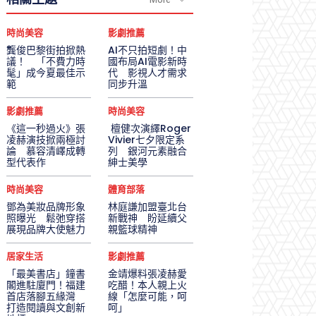
時尚美容
影劇推薦
龔俊巴黎街拍掀熱
AI不只拍短劇！中
議！ 「不費力時
國布局AI電影新時
髦」成今夏最佳示
代 影視人才需求
範
同步升溫
影劇推薦
時尚美容
《這一秒過火》張
檀健次演繹Roger
凌赫演技掀兩極討
Vivier七夕限定系
論 慕容清嶧成轉
列 銀河元素融合
型代表作
紳士美學
時尚美容
體育部落
鄧為美妝品牌形象
林庭謙加盟臺北台
照曝光 鬆弛穿搭
新戰神 盼延續父
展現品牌大使魅力
親籃球精神
居家生活
影劇推薦
「最美書店」鐘書
金靖爆料張凌赫愛
閣進駐廈門！福建
吃醋！本人親上火
首店落腳五緣灣
線「怎麼可能，呵
打造閱讀與文創新
呵」