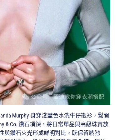
da Murphy 身穿淺藍色水洗牛仔襯衫，鬆開
ny & Co. 鑽石項鍊，將日常單品與高級珠寶放
性與鑽石火光形成鮮明對比，既保留鬆弛