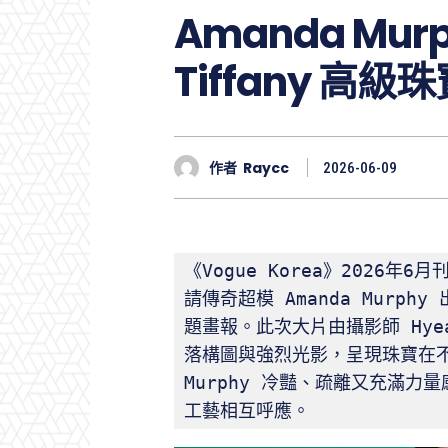
Amanda M
Tiffany 高
作者
Raycc
2026-06-09
《Vogue Korea》2026年6
請傳奇超模 Amanda Murphy
題畫報。此次大片由攝影師 Hyea
落構圖與強烈光影，呈現珠寶在不同
Murphy 冷豔、疏離又充滿力量
工藝相互呼應。