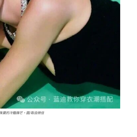
o. 高級珠寶的冷豔鋒芒。圖/取自微信