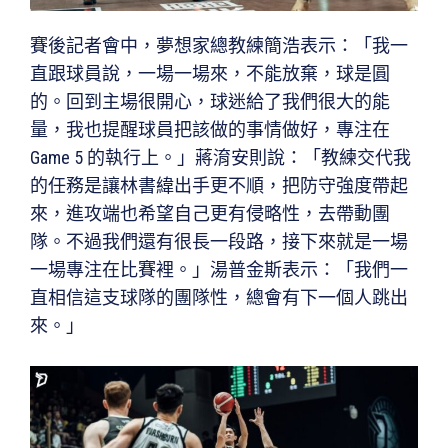
賽後記者會中，夢想家總教練簡浩表示：「我一
直跟球員說，一場一場來，不能放棄，球是圓
的。回到主場很開心，球迷給了我們很大的能
量，我也提醒球員把該做的事情做好，專注在
Game 5 的執行上。」蔣淯安則說：「教練交代我
的任務是讓林書緯出手更不順，把防守強度帶起
來，進攻端也希望自己更有侵略性，去帶動團
隊。不過我們還有很長一段路，接下來就是一場
一場專注在比賽裡。」湯普金斯表示：「我們一
直相信這支球隊的團隊性，總會有下一個人跳出
來。」