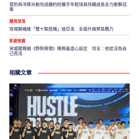
雲豹與洋將米勒完成續約盼攜手年輕球員持續成長全力衝擊冠
軍
體育部落
攻城獅補進「雙十製造機」迪亞洛 全面升級禁區戰力
影劇推薦
宋威龍親揭《野狗骨頭》陳異最虐心設定 坦言：他從沒為自
己而活
相關文章