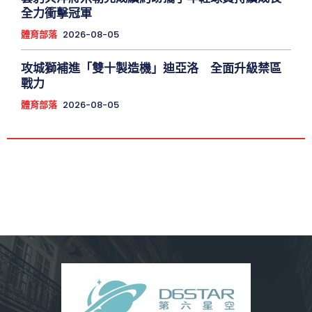
全力衝擊冠軍
體育部落
2026-08-05
攻城獅補進「雙十製造機」迪亞洛 全面升級禁區
戰力
體育部落
2026-08-05