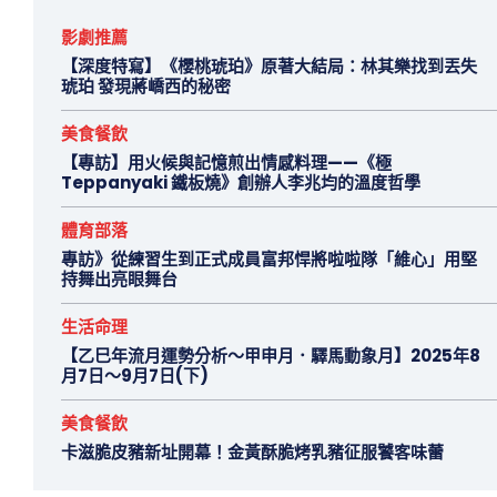
影劇推薦
【深度特寫】《櫻桃琥珀》原著大結局：林其樂找到丟失
琥珀 發現蔣嶠西的秘密
美食餐飲
【專訪】用火候與記憶煎出情感料理——《極
Teppanyaki 鐵板燒》創辦人李兆均的溫度哲學
體育部落
專訪》從練習生到正式成員富邦悍將啦啦隊「維心」用堅
持舞出亮眼舞台
生活命理
【乙巳年流月運勢分析～甲申月．驛馬動象月】2025年8
月7日～9月7日(下)
美食餐飲
卡滋脆皮豬新址開幕！金黃酥脆烤乳豬征服饕客味蕾