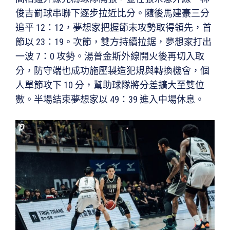
俊吉罰球串聯下逐步拉近比分。隨後馬建豪三分
追平 12：12，夢想家把握節末攻勢取得領先，首
節以 23：19。次節，雙方持續拉鋸，夢想家打出
一波 7：0 攻勢。湯普金斯外線開火後再切入取
分，防守端也成功施壓製造犯規與轉換機會，個
人單節攻下 10 分，幫助球隊將分差擴大至雙位
數。半場結束夢想家以 49：39 進入中場休息。