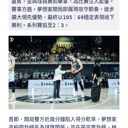
嘉賓，並與球員賽前擊掌，為比賽注入能量。
賽事方面，夢想家開局即展現攻守節奏，逐步
擴大領先優勢，最終以105：69穩定表現收下
勝利。系列賽追至2：3。
首節，開局雙方近兩分鐘陷入得分乾旱，夢想家
高柏鎧外線先為球隊開張，並在張宗憲外線、林