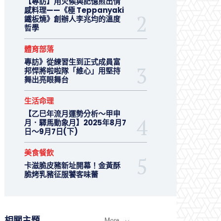
【專訪】用火候與記憶煎出情
感料理——《極 Teppanyaki
鐵板燒》創辦人李兆均的溫度
哲學
體育部落
專訪》從練習生到正式成員富
邦悍將啦啦隊「維心」用堅持
舞出亮眼舞台
生活命理
【乙巳年流月運勢分析～甲申
月．驛馬動象月】2025年8月7
日～9月7日(下)
美食餐飲
卡滋脆皮豬新址開幕！金黃酥
脆烤乳豬征服饕客味蕾
相關主題
More