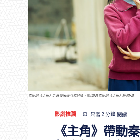
電視劇《主角》近日播出後引發討論。圖/取自電視劇《主角》新浪WB
影劇推薦
只需 2
分鐘
閱讀
《主角》帶動秦