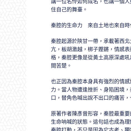
講一位名伶如何成名，也講一個人
住自己的舞臺。
秦腔的生命力 來自土地也來自時
秦腔起源於陝甘一帶，承載著西北
亢，板胡激越，梆子鏗鏘，情感表
格，秦腔更像是從黃土高原深處吼
間苦楚。
也正因為秦腔本身具有強烈的情感
力。當人物遭逢挫折、身陷困境，
口，替角色喊出說不出口的痛苦，
原著作者陳彥曾形容，秦腔最重要
生命呐喊的狀態。這句話也成為理
秦腔打動，不只是因為它古老、獨