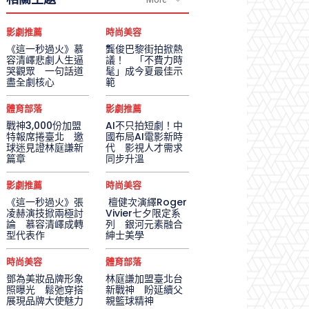
影劇推薦
時尚美容
《這一秒過火》慕
龔俊巴黎街拍掀熱
容清嶧悲劇人生逼
議！ 「不費力時
哭觀眾 一句話道
髦」成今夏最佳示
盡全劇核心
範
體育部落
影劇推薦
戰神3,000份加盟
AI不只拍短劇！中
特報席捲臺北 邀
國布局AI電影新時
球迷見證林庭謙新
代 影視人才需求
篇章
同步升溫
影劇推薦
時尚美容
《這一秒過火》張
檀健次演繹Roger
凌赫演技掀兩極討
Vivier七夕限定系
論 慕容清嶧成轉
列 銀河元素融合
型代表作
紳士美學
時尚美容
體育部落
鄧為美妝品牌形象
林庭謙加盟臺北台
照曝光 鬆弛穿搭
新戰神 盼延續父
展現品牌大使魅力
親籃球精神