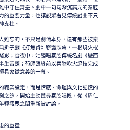
難中守住舞臺。劇中一句句深沉高亢的秦腔
力的重要力量，也讓觀眾看見傳統戲曲不只
神支柱。
人難忘的，不只是劇情本身，還有那些被秦
典折子戲《打焦贊》嶄露頭角，一根燒火棍
殘影；雪夜中，她獨唱秦腔傳統名劇《遊西
半生苦楚；苟師臨終前以秦腔吹火絕技完成
極具象徵意義的一幕。
的職業設定，而是情感、命運與文化記憶的
劇之餘，開始主動搜尋秦腔唱段，從《周仁
年輕觀眾之間重新被討論。
後的重量