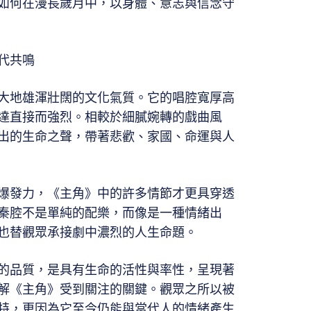
如何在漫長歲月中，以身體、意志與信念守
代共鳴
大地雄渾壯闊的文化氣質。它的唱腔寬厚高
達直接而強烈。相較於細膩婉轉的戲曲風
出的生命之聲，帶著悲歡、家國、命運與人
爆發力，《主角》中的許多情節才更具穿透
秦腔不是單純的配樂，而像是一種情緒出
也替觀眾承接劇中濃烈的人生命題。
的品質，是具有生命的活性與率性，呈現著
解《主角》受到關注的關鍵。觀眾之所以被
特，更因為它至今仍能與當代人的情緒產生