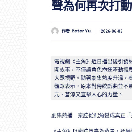
聲為何再次打動
作者
Peter Yu
2026-06-03
電視劇《主角》近日播出後引發
開故事，不僅讓角色命運牽動觀
大眾視野。隨著劇集熱度升溫，
觀眾表示，原本對傳統戲曲並不
亢、蒼涼又直擊人心的力量。
劇集熱播 秦腔從配角變成真正「
《主角》以秦腔舞臺為背景，透過