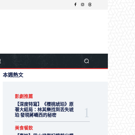
技
本週熱文
影劇推薦
【深度特寫】《櫻桃琥珀》原
著大結局：林其樂找到丟失琥
珀 發現蔣嶠西的秘密
美食餐飲