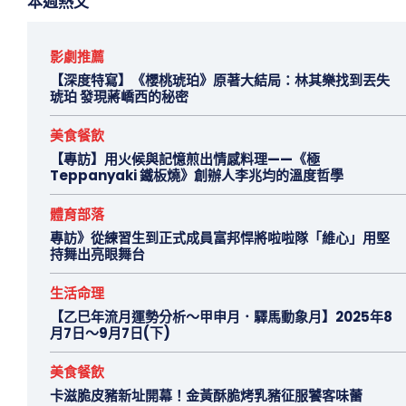
本週熱文
影劇推薦
【深度特寫】《櫻桃琥珀》原著大結局：林其樂找到丟失
琥珀 發現蔣嶠西的秘密
美食餐飲
【專訪】用火候與記憶煎出情感料理——《極
Teppanyaki 鐵板燒》創辦人李兆均的溫度哲學
體育部落
專訪》從練習生到正式成員富邦悍將啦啦隊「維心」用堅
持舞出亮眼舞台
生活命理
【乙巳年流月運勢分析～甲申月．驛馬動象月】2025年8
月7日～9月7日(下)
美食餐飲
卡滋脆皮豬新址開幕！金黃酥脆烤乳豬征服饕客味蕾