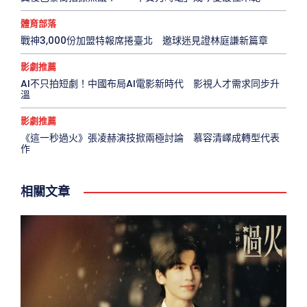
體育部落
戰神3,000份加盟特報席捲臺北 邀球迷見證林庭謙新篇章
影劇推薦
AI不只拍短劇！中國布局AI電影新時代 影視人才需求同步升
溫
影劇推薦
《這一秒過火》張凌赫演技掀兩極討論 慕容清嶧成轉型代表
作
相關文章