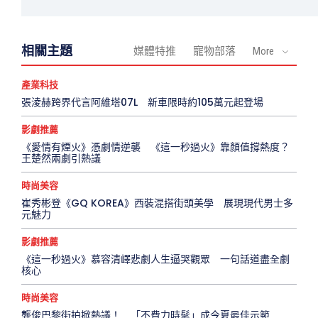
相關主題
媒體特推
寵物部落
More
產業科技
張淩赫跨界代言阿維塔07L 新車限時約105萬元起登場
影劇推薦
《愛情有煙火》憑劇情逆襲 《這一秒過火》靠顏值撐熱度？
王楚然兩劇引熱議
時尚美容
崔秀彬登《GQ KOREA》西裝混搭街頭美學 展現現代男士多
元魅力
影劇推薦
《這一秒過火》慕容清嶧悲劇人生逼哭觀眾 一句話道盡全劇
核心
時尚美容
龔俊巴黎街拍掀熱議！ 「不費力時髦」成今夏最佳示範