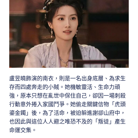
盧昱曉飾演的南衣，則是一名出身底層、為求生
存而四處奔走的小賊。她機敏靈活、生命力頑
強，原本只想在亂世中保住自己，卻因一場刺殺
行動意外捲入家國鬥爭。她偷走關鍵信物「虎頭
鎏金鐲」後，為了活命，被迫躲進謝卻山府中，
也因此與這位人人避之唯恐不及的「叛徒」產生
命運交集。