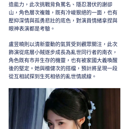
造能力，此次挑戰背負罵名、隱忍潛伏的謝卻
山，角色層次複雜，既有冷峻狠絕的一面，也有
壓抑深情與孤勇悲壯的底色，對演員情緒拿捏與
眼神表演都是考驗。
盧昱曉則以清新靈動的氣質受到觀眾關注，此次
飾演從底層小賊逐步成長為亂世同行者的南衣，
角色既有市井生存的機靈，也有被家國大義喚醒
後的堅定。她與檀健次的搭檔，預計將呈現一段
從互相試探到生死相依的亂世情感線。