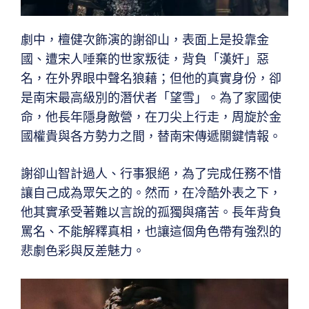
劇中，檀健次飾演的謝卻山，表面上是投靠金
國、遭宋人唾棄的世家叛徒，背負「漢奸」惡
名，在外界眼中聲名狼藉；但他的真實身份，卻
是南宋最高級別的潛伏者「望雪」。為了家國使
命，他長年隱身敵營，在刀尖上行走，周旋於金
國權貴與各方勢力之間，替南宋傳遞關鍵情報。
謝卻山智計過人、行事狠絕，為了完成任務不惜
讓自己成為眾矢之的。然而，在冷酷外表之下，
他其實承受著難以言說的孤獨與痛苦。長年背負
罵名、不能解釋真相，也讓這個角色帶有強烈的
悲劇色彩與反差魅力。