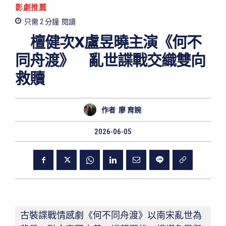
影劇推薦
只需 2
分鐘
閱讀
檀健次X盧昱曉主演《何不
同舟渡》 亂世諜戰交織雙向
救贖
作者
廖 育婉
2026-06-05
古裝諜戰情感劇《何不同舟渡》以南宋亂世為