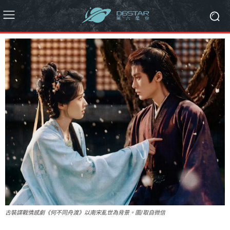
古裝諜戰情感劇《何不同舟渡》以南宋亂世為背景。圖/取自微信