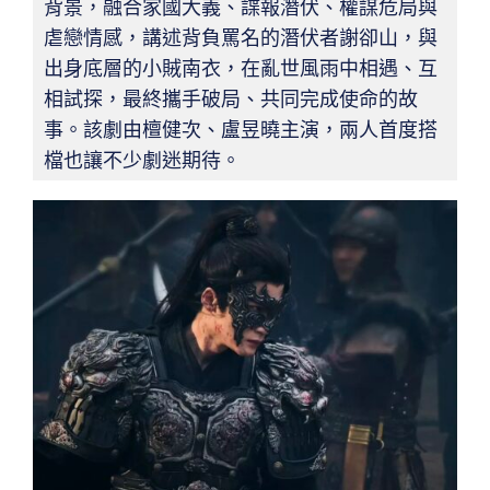
背景，融合家國大義、諜報潛伏、權謀危局與
虐戀情感，講述背負罵名的潛伏者謝卻山，與
出身底層的小賊南衣，在亂世風雨中相遇、互
相試探，最終攜手破局、共同完成使命的故
事。該劇由檀健次、盧昱曉主演，兩人首度搭
檔也讓不少劇迷期待。