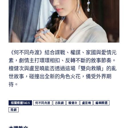
《何不同舟渡》結合諜戰、權謀、家國與愛情元
素，劇情主打環環相扣、反轉不斷的敘事節奏。
檀健次與盧昱曉能否透過這場「雙向救贖」的亂
世故事，碰撞出全新的角色火花，備受外界期
待。
相關標籤TAGS
何不同舟渡
古裝劇
檀健次
盧昱曉
編輯精選
陸劇