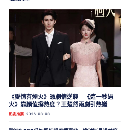
《愛情有煙火》憑劇情逆襲 《這一秒過
火》靠顏值撐熱度？王楚然兩劇引熱議
影劇推薦
2026-08-08