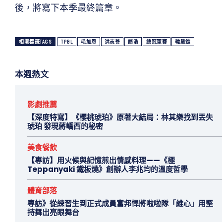
後，將寫下本季最終篇章。
相關標籤TAGS
TPBL
毛加恩
洪志善
簡浩
總冠軍賽
韓駿鎧
本週熱文
影劇推薦
【深度特寫】《櫻桃琥珀》原著大結局：林其樂找到丟失
琥珀 發現蔣嶠西的秘密
美食餐飲
【專訪】用火候與記憶煎出情感料理——《極
Teppanyaki 鐵板燒》創辦人李兆均的溫度哲學
體育部落
專訪》從練習生到正式成員富邦悍將啦啦隊「維心」用堅
持舞出亮眼舞台