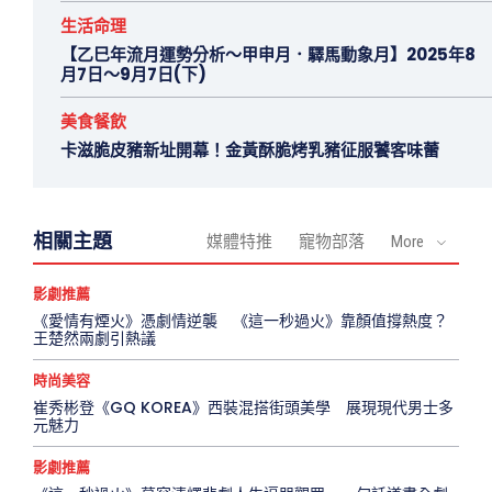
生活命理
【乙巳年流月運勢分析～甲申月．驛馬動象月】2025年8
月7日～9月7日(下)
美食餐飲
卡滋脆皮豬新址開幕！金黃酥脆烤乳豬征服饕客味蕾
相關主題
媒體特推
寵物部落
More
影劇推薦
《愛情有煙火》憑劇情逆襲 《這一秒過火》靠顏值撐熱度？
王楚然兩劇引熱議
時尚美容
崔秀彬登《GQ KOREA》西裝混搭街頭美學 展現現代男士多
元魅力
影劇推薦