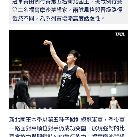
冠軍賽由例行賽第五名新北國王，挑戰例行賽
第二名福爾摩沙夢想家，兩隊風格與晉級路徑
截然不同，為系列賽增添高度話題性。
新北國王本季以第五種子闖進總冠軍賽，季後賽
一路面對高順位對手仍成功突圍，展現強韌的比
賽掌控力與關鍵時刻的執行能力；福爾摩沙夢想