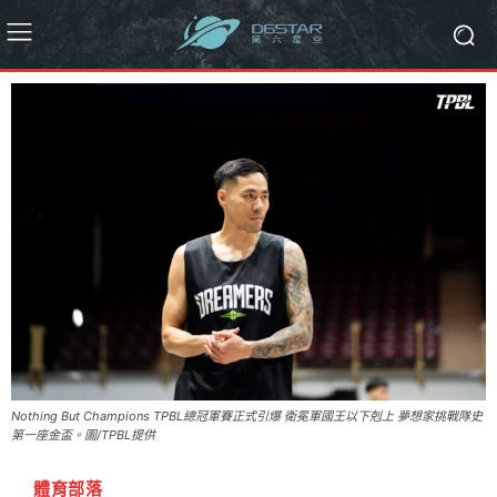
Nothing But Champions TPBL總冠軍賽正式引爆 衛冕軍國王以下剋上 夢想家挑戰隊史
第一座金盃。圖/TPBL提供
體育部落