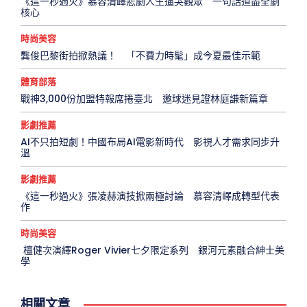
《這一秒過火》慕容清嶧悲劇人生逼哭觀眾 一句話道盡全劇
核心
時尚美容
龔俊巴黎街拍掀熱議！ 「不費力時髦」成今夏最佳示範
體育部落
戰神3,000份加盟特報席捲臺北 邀球迷見證林庭謙新篇章
影劇推薦
AI不只拍短劇！中國布局AI電影新時代 影視人才需求同步升
溫
影劇推薦
《這一秒過火》張凌赫演技掀兩極討論 慕容清嶧成轉型代表
作
時尚美容
檀健次演繹Roger Vivier七夕限定系列 銀河元素融合紳士美
學
相關文章