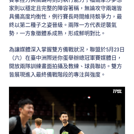
家則以穩定且完整的陣容著稱，無論攻守兩端皆
具備高度均衡性，例行賽長時間維持競爭力，最
終以第二種子之姿晉級。兩隊一方代表逆襲氣
勢，一方象徵體系成熟，形成鮮明對比。
為讓媒體深入掌握雙方備戰狀況，聯盟於5月23日
（六）在臺中洲際迷你蛋舉辦總冠軍賽媒體日，
開放兩隊訓練畫面拍攝及教練、球員聯訪。雙方
皆展現進入最終備戰階段的專注與強度。