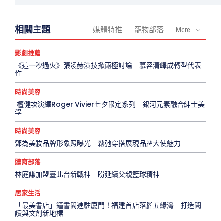
相關主題
媒體特推
寵物部落
More
影劇推薦
《這一秒過火》張凌赫演技掀兩極討論 慕容清嶧成轉型代表
作
時尚美容
檀健次演繹Roger Vivier七夕限定系列 銀河元素融合紳士美
學
時尚美容
鄧為美妝品牌形象照曝光 鬆弛穿搭展現品牌大使魅力
體育部落
林庭謙加盟臺北台新戰神 盼延續父親籃球精神
居家生活
「最美書店」鐘書閣進駐廈門！福建首店落腳五緣灣 打造閱
讀與文創新地標