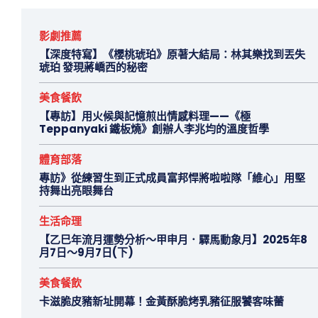
影劇推薦
【深度特寫】《櫻桃琥珀》原著大結局：林其樂找到丟失
琥珀 發現蔣嶠西的秘密
美食餐飲
【專訪】用火候與記憶煎出情感料理——《極
Teppanyaki 鐵板燒》創辦人李兆均的溫度哲學
體育部落
專訪》從練習生到正式成員富邦悍將啦啦隊「維心」用堅
持舞出亮眼舞台
生活命理
【乙巳年流月運勢分析～甲申月．驛馬動象月】2025年8
月7日～9月7日(下)
美食餐飲
卡滋脆皮豬新址開幕！金黃酥脆烤乳豬征服饕客味蕾