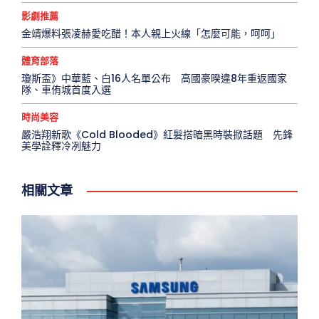
影劇推薦
金靖爆料張凌赫愛吃醋！本人親上火線「怎麼可能，呵呵」
體育部落
瓊斯盃》中華藍、白16人名單公布 高國豪暌違8年重返國家
隊、車侑城首度入選
時尚美容
嚴浩翔新歌《Cold Blooded》紅髮搭暗黑時裝掀話題 先鋒
美學詮釋冷冽魅力
相關文章