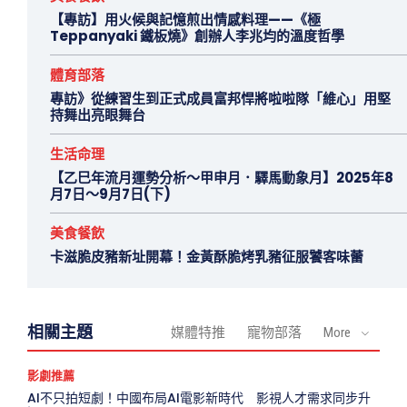
【專訪】用火候與記憶煎出情感料理——《極
Teppanyaki 鐵板燒》創辦人李兆均的溫度哲學
體育部落
專訪》從練習生到正式成員富邦悍將啦啦隊「維心」用堅
持舞出亮眼舞台
生活命理
【乙巳年流月運勢分析～甲申月．驛馬動象月】2025年8
月7日～9月7日(下)
美食餐飲
卡滋脆皮豬新址開幕！金黃酥脆烤乳豬征服饕客味蕾
相關主題
媒體特推
寵物部落
More
影劇推薦
AI不只拍短劇！中國布局AI電影新時代 影視人才需求同步升