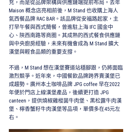
充，而是從品牌架構與供應鏈端提前布局。去年
Maison 概念店亮相前後，M Stand 也收購上海人
氣西餐品牌 RAC BAR。該品牌從安福路起家，主
打早午餐與西式簡餐，曾進駐上海 IFC 國金中
心、陝西南路等商圈。其成熟的西式餐食供應鏈
與中央廚房經驗，未來有機會成為 M Stand 擴大
漢堡與輕食品類的重要支撐。
不過，M Stand 想在漢堡賽道站穩腳跟，仍將面臨
激烈競爭。近年來，中國餐飲品牌跨界賣漢堡已
成趨勢。廣州本土咖啡品牌 JPG coffee 早在2022
年便於門店上線漢堡產品，後續更打造 JPG
canteen，提供燒椒雞樅菌牛肉堡、黑松露牛肉漢
堡、檸香蟹籽牛肉漢堡等品項，單價多在45元左
右。