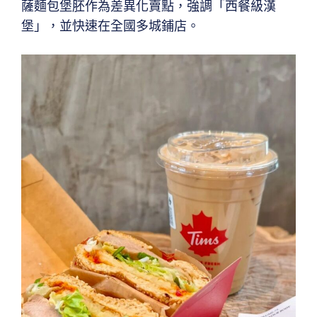
薩麵包堡胚作為差異化賣點，強調「西餐級漢
堡」，並快速在全國多城鋪店。