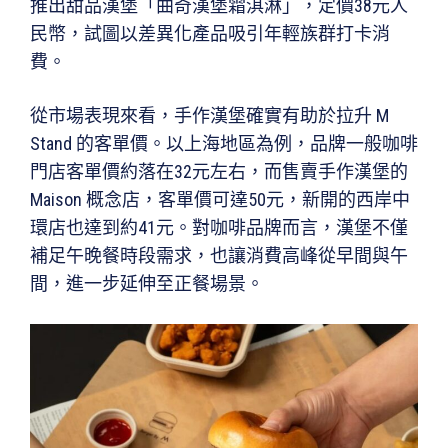
推出甜品漢堡「曲奇漢堡霜淇淋」，定價38元人
民幣，試圖以差異化產品吸引年輕族群打卡消
費。
從市場表現來看，手作漢堡確實有助於拉升 M
Stand 的客單價。以上海地區為例，品牌一般咖啡
門店客單價約落在32元左右，而售賣手作漢堡的
Maison 概念店，客單價可達50元，新開的西岸中
環店也達到約41元。對咖啡品牌而言，漢堡不僅
補足午晚餐時段需求，也讓消費高峰從早間與午
間，進一步延伸至正餐場景。