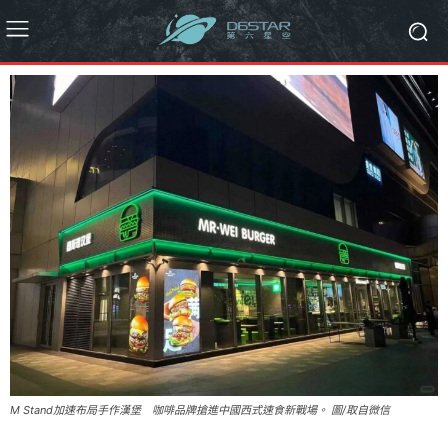
M Stand加速布局手作漢堡 咖啡品牌搶進中國西式速食新戰場。 圖/取自微信