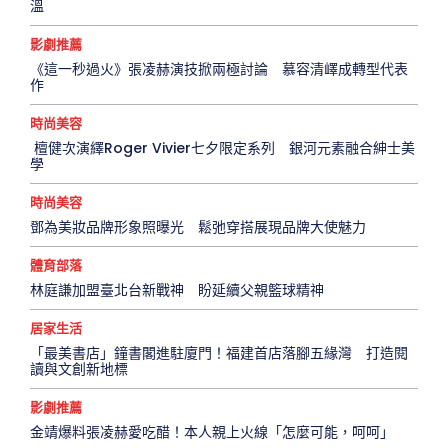
溫
影劇推薦
《這一秒過火》張凌赫演技掀兩極討論 慕容清嶧成轉型代表
作
時尚美容
檀健次演繹Roger Vivier七夕限定系列 銀河元素融合紳士美
學
時尚美容
鄧為美妝品牌形象照曝光 鬆弛穿搭展現品牌大使魅力
體育部落
林庭謙加盟臺北台新戰神 盼延續父親籃球精神
居家生活
「最美書店」鐘書閣進駐廈門！福建首店落腳五緣灣 打造閱
讀與文創新地標
影劇推薦
金靖爆料張凌赫愛吃醋！本人親上火線「怎麼可能，呵呵」