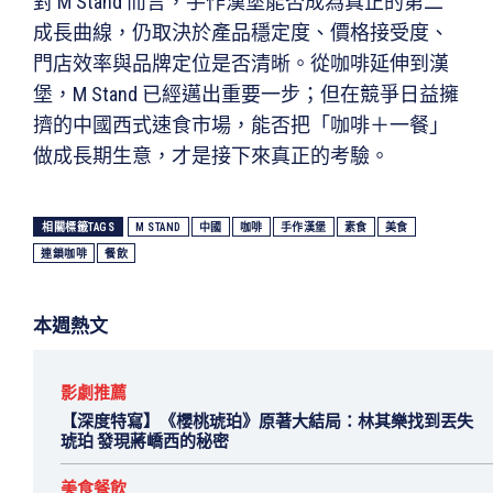
對 M Stand 而言，手作漢堡能否成為真正的第二
成長曲線，仍取決於產品穩定度、價格接受度、
門店效率與品牌定位是否清晰。從咖啡延伸到漢
堡，M Stand 已經邁出重要一步；但在競爭日益擁
擠的中國西式速食市場，能否把「咖啡＋一餐」
做成長期生意，才是接下來真正的考驗。
相關標籤TAGS
M STAND
中國
咖啡
手作漢堡
素食
美食
連鎖咖啡
餐飲
本週熱文
影劇推薦
【深度特寫】《櫻桃琥珀》原著大結局：林其樂找到丟失
琥珀 發現蔣嶠西的秘密
美食餐飲