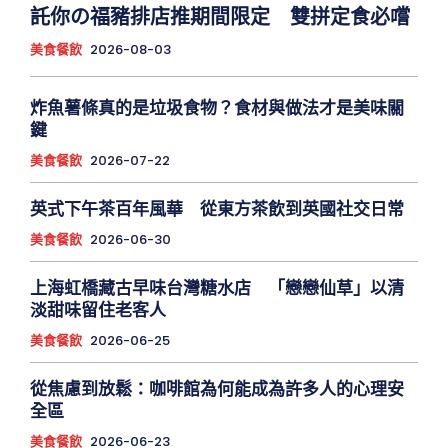
託你の福豬排店推期間限定 雙拼定食必嚐
美食餐飲
2026-08-03
炸魚薯條真的是垃圾食物？食材與做法才是美味關
鍵
美食餐飲
2026-07-22
英式下午茶百年風華 從東方茶飲到英國社交日常
美食餐飲
2026-06-30
上海虹橋藏古早味台灣糖水店 「戀戀仙草」以清
淡甜味留住老客人
美食餐飲
2026-06-25
從焦慮到放鬆：咖啡館為何能成為許多人的心理安
全區
美食餐飲
2026-06-23