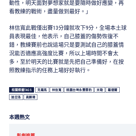
動性，明天面對夢想家就是要隨時做好應變，再
看教練的戰術，盡量做到最好。」
林信寬此戰僅出賽13分鐘就攻下9分，全場本土球
員表現最佳，他表示，自己膝蓋的傷勢恢復不
錯，教練賽前也說這場只是要測試自己的膝蓋情
況能否適應高強度比賽，所以上場時間不會太
多，至於明天的比賽就是先把自己準備好，在按
照教練指示的任務上場好好執行。
相關標籤TAGS
克羅馬
林信寬
桃園台啤永豐雲豹
米勒
羅德爾
迪亞洛
高錦瑋
本週熱文
影劇推薦