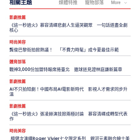
相關主題
媒體特推
寵物部落
More
影劇推薦
《這一秒過火》慕容清嶧悲劇人生逼哭觀眾 一句話道盡全劇
核心
時尚美容
龔俊巴黎街拍掀熱議！ 「不費力時髦」成今夏最佳示範
體育部落
戰神3,000份加盟特報席捲臺北 邀球迷見證林庭謙新篇章
影劇推薦
AI不只拍短劇！中國布局AI電影新時代 影視人才需求同步升
溫
影劇推薦
《這一秒過火》張凌赫演技掀兩極討論 慕容清嶧成轉型代表
作
時尚美容
檀健次演繹Roger Vivier七夕限定系列 銀河元素融合紳士美