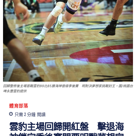
回歸整修後主場首戰雲豹99比85勝海神晉級季後賽 明對決夢想家挑戰封王。圖/桃園台
啤永豐雲豹提供
體育部落
只需 2
分鐘
閱讀
雲豹主場回歸開紅盤 擊退海