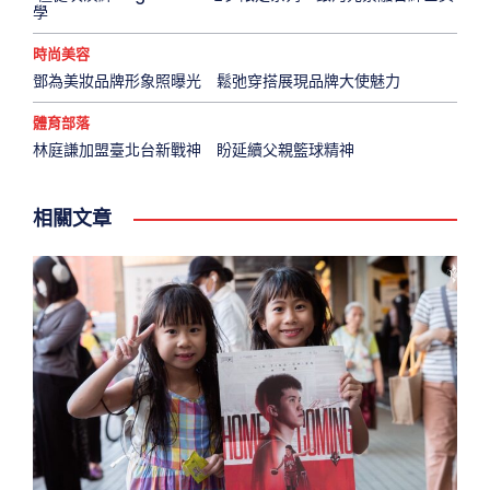
學
時尚美容
鄧為美妝品牌形象照曝光 鬆弛穿搭展現品牌大使魅力
體育部落
林庭謙加盟臺北台新戰神 盼延續父親籃球精神
相關文章