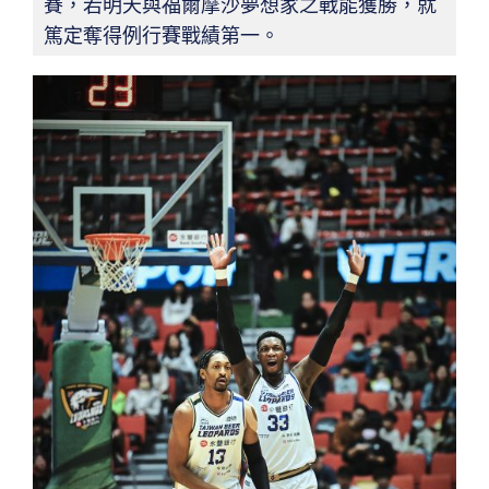
賽，若明天與福爾摩沙夢想家之戰能獲勝，就
篤定奪得例行賽戰績第一。