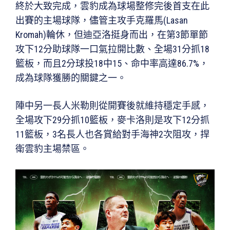
終於大致完成，雲豹成為球場整修完後首支在此
出賽的主場球隊，儘管主攻手克羅馬(Lasan
Kromah)輪休，但迪亞洛挺身而出，在第3節單節
攻下12分助球隊一口氣拉開比數、全場31分抓18
籃板，而且2分球投18中15、命中率高達86.7%，
成為球隊獲勝的關鍵之一。
陣中另一長人米勒則從開賽後就維持穩定手感，
全場攻下29分抓10籃板，麥卡洛則是攻下12分抓
11籃板，3名長人也各賞給對手海神2次阻攻，捍
衛雲豹主場禁區。