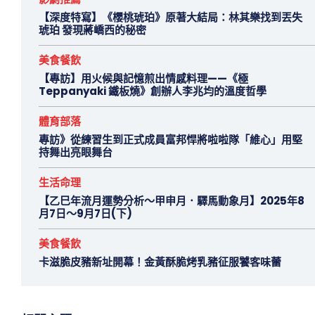
【深度特寫】《櫻桃琥珀》原著大結局：林其樂找到丟失
琥珀 發現蔣嶠西的秘密
美食餐飲
【專訪】用火候與記憶煎出情感料理——《極
Teppanyaki 鐵板燒》創辦人李兆均的溫度哲學
體育部落
專訪》從練習生到正式成員富邦悍將啦啦隊「維心」用堅
持舞出亮眼舞台
生活命理
【乙巳年流月運勢分析～甲申月．驛馬動象月】2025年8
月7日～9月7日(下)
美食餐飲
卡滋脆皮豬新址開幕！金黃酥脆烤乳豬征服饕客味蕾