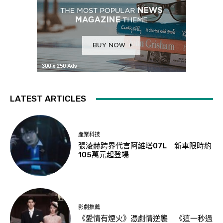
LATEST ARTICLES
產業科技
張淩赫跨界代言阿維塔07L 新車限時約
105萬元起登場
影劇推薦
《愛情有煙火》憑劇情逆襲 《這一秒過