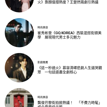
火》靠顏值撐熱度？王楚然兩劇引熱議
時尚美容
崔秀彬登《GQ KOREA》西裝混搭街頭美
學 展現現代男士多元魅力
影劇推薦
《這一秒過火》慕容清嶧悲劇人生逼哭觀
眾 一句話道盡全劇核心
時尚美容
龔俊巴黎街拍掀熱議！ 「不費力時髦」