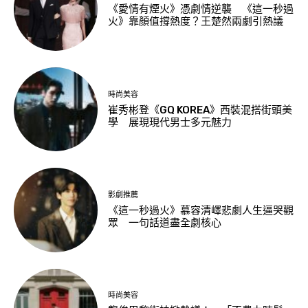
《愛情有煙火》憑劇情逆襲 《這一秒過
火》靠顏值撐熱度？王楚然兩劇引熱議
時尚美容
崔秀彬登《GQ KOREA》西裝混搭街頭美
學 展現現代男士多元魅力
影劇推薦
《這一秒過火》慕容清嶧悲劇人生逼哭觀
眾 一句話道盡全劇核心
時尚美容