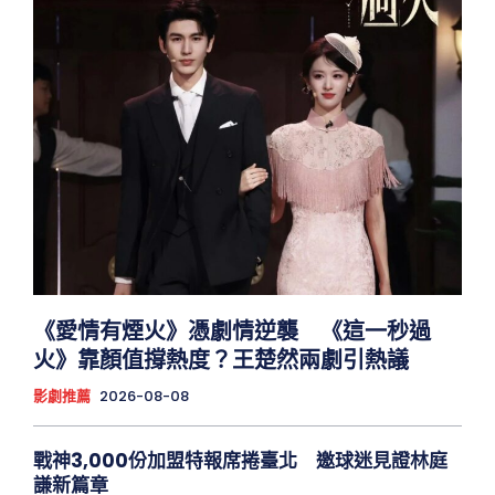
《愛情有煙火》憑劇情逆襲 《這一秒過
火》靠顏值撐熱度？王楚然兩劇引熱議
影劇推薦
2026-08-08
戰神3,000份加盟特報席捲臺北 邀球迷見證林庭
謙新篇章