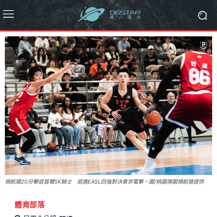
領航猿20分擊退首爾SK騎士 挺進EASL四強對決東京電擊。圖/桃園璞園領航猿提供
體育部落