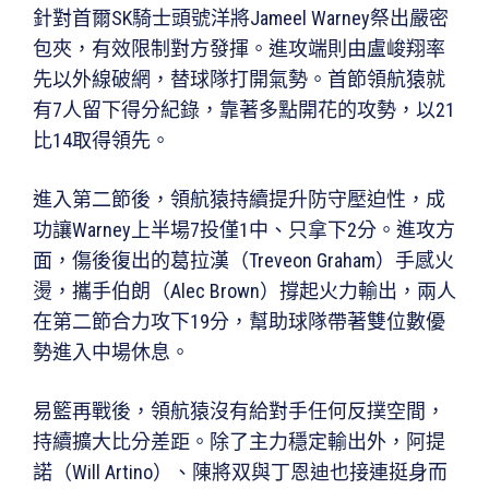
針對首爾SK騎士頭號洋將Jameel Warney祭出嚴密
包夾，有效限制對方發揮。進攻端則由盧峻翔率
先以外線破網，替球隊打開氣勢。首節領航猿就
有7人留下得分紀錄，靠著多點開花的攻勢，以21
比14取得領先。
進入第二節後，領航猿持續提升防守壓迫性，成
功讓Warney上半場7投僅1中、只拿下2分。進攻方
面，傷後復出的葛拉漢（Treveon Graham）手感火
燙，攜手伯朗（Alec Brown）撐起火力輸出，兩人
在第二節合力攻下19分，幫助球隊帶著雙位數優
勢進入中場休息。
易籃再戰後，領航猿沒有給對手任何反撲空間，
持續擴大比分差距。除了主力穩定輸出外，阿提
諾（Will Artino）、陳將双與丁恩迪也接連挺身而