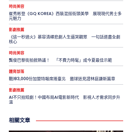
時尚美容
崔秀彬登《GQ KOREA》西裝混搭街頭美學 展現現代男士多
元魅力
影劇推薦
《這一秒過火》慕容清嶧悲劇人生逼哭觀眾 一句話道盡全劇
核心
時尚美容
龔俊巴黎街拍掀熱議！ 「不費力時髦」成今夏最佳示範
體育部落
戰神3,000份加盟特報席捲臺北 邀球迷見證林庭謙新篇章
影劇推薦
AI不只拍短劇！中國布局AI電影新時代 影視人才需求同步升
溫
相關文章