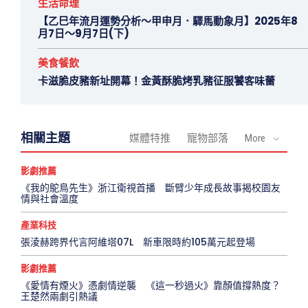
生活命理
【乙巳年流月運勢分析～甲申月．驛馬動象月】2025年8
月7日～9月7日(下)
美食餐飲
卡滋脆皮豬新址開幕！金黃酥脆烤乳豬征服饕客味蕾
相關主題
媒體特推
寵物部落
More
影劇推薦
《我的鴕鳥先生》浙江衛視首播 斷臂少年成長故事揭校園友
情與社會溫度
產業科技
張淩赫跨界代言阿維塔07L 新車限時約105萬元起登場
影劇推薦
《愛情有煙火》憑劇情逆襲 《這一秒過火》靠顏值撐熱度？
王楚然兩劇引熱議