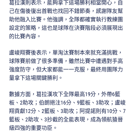
葛拉漢則表示，能夠拿下這場勝利相當開心，自
己在傷後復出首戰也找回不錯節奏，感謝隊友幫
助他融入比賽。他強調，全隊都確實執行教練團
設定的策略，這也是球隊在決賽階段必須展現出
的比賽內容。
盧峻翔賽後表示，單淘汰賽制本來就充滿挑戰，
球隊賽前做了很多準備，雖然比賽中遭遇對手高
強度防守，但大家都能一一克服，最終用團隊力
量拿下這場關鍵勝利。
數據方面，葛拉漢攻下全隊最高19分，外帶6籃
板、2助攻；伯朗挹注16分、9籃板、3助攻；盧峻
翔貢獻12分、2籃板、3助攻；阿提諾則有10分、7
籃板、2助攻、3抄截的全能表現，成為領航猿晉
級四強的重要功臣。