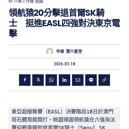
只需 2
分鐘
閱讀
領航猿20分擊退首爾SK騎
士 挺進EASL四強對決東京電
擊
作者
第六星空
2026-03-18
東亞超級聯賽（EASL）決賽階段18日於澳門
塔石體育館開打，桃園璞園領航猿在六強淘汰
賽迎戰南韓勁旅首爾SK騎士（Seoul SK 