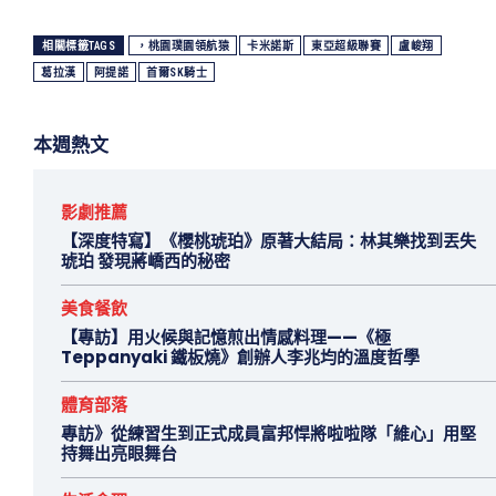
相關標籤TAGS
，桃園璞園領航猿
卡米諾斯
東亞超級聯賽
盧峻翔
葛拉漢
阿提諾
首爾SK騎士
本週熱文
影劇推薦
【深度特寫】《櫻桃琥珀》原著大結局：林其樂找到丟失
琥珀 發現蔣嶠西的秘密
美食餐飲
【專訪】用火候與記憶煎出情感料理——《極
Teppanyaki 鐵板燒》創辦人李兆均的溫度哲學
體育部落
專訪》從練習生到正式成員富邦悍將啦啦隊「維心」用堅
持舞出亮眼舞台