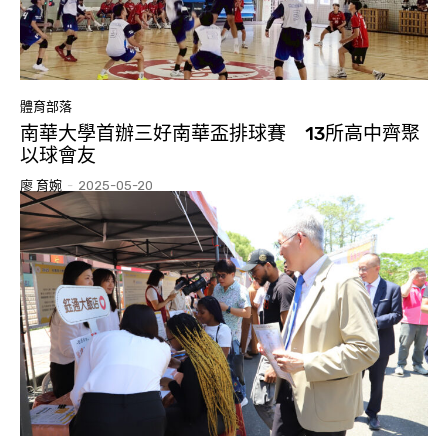
體育部落
南華大學首辦三好南華盃排球賽 13所高中齊聚
以球會友
廖 育婉
-
2025-05-20