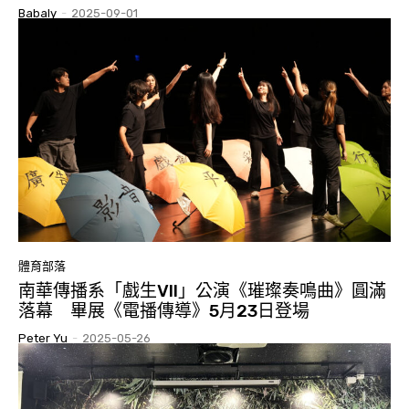
Babaly
-
2025-09-01
體育部落
南華傳播系「戲生VII」公演《璀璨奏鳴曲》圓滿
落幕 畢展《電播傳導》5月23日登場
Peter Yu
-
2025-05-26