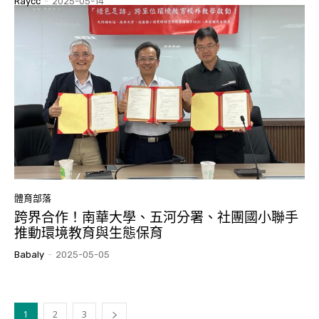
Raycc
-
2025-05-14
體育部落
跨界合作！南華大學、五河分署、社團國小聯手
推動環境教育與生態保育
Babaly
-
2025-05-05
1
2
3