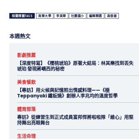
相關標籤TAGS
南華大學
李美華
社團國小
編輯精選
高俊雄
本週熱文
影劇推薦
【深度特寫】《櫻桃琥珀》原著大結局：林其樂找到丟失
琥珀 發現蔣嶠西的秘密
美食餐飲
【專訪】用火候與記憶煎出情感料理——《極
Teppanyaki 鐵板燒》創辦人李兆均的溫度哲學
體育部落
專訪》從練習生到正式成員富邦悍將啦啦隊「維心」用堅
持舞出亮眼舞台
生活命理