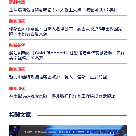
影劇推薦
金靖爆料張凌赫愛吃醋！本人親上火線「怎麼可能，呵呵」
體育部落
瓊斯盃》中華藍、白16人名單公布 高國豪暌違8年重返國家
隊、車侑城首度入選
時尚美容
嚴浩翔新歌《Cold Blooded》紅髮搭暗黑時裝掀話題 先鋒
美學詮釋冷冽魅力
體育部落
新北中信特攻補強禁區戰力 長人「強斯」正式加盟
體育部落
林秉聖表達離隊意願 臺北戰神與洋基工程達成買斷協議
相關文章