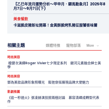
【乙巳年流月運勢分析～甲申月．驛馬動象月】2025年8
月7日～9月7日(下)
美食餐飲
卡滋脆皮豬新址開幕！金黃酥脆烤乳豬征服饕客味蕾
相關主題
媒體特推
寵物部落
More
時尚美容
檀健次演繹Roger Vivier七夕限定系列 銀河元素融合紳士美
學
時尚美容
鄧為美妝品牌形象照曝光 鬆弛穿搭展現品牌大使魅力
影劇推薦
《這一秒過火》張凌赫演技掀兩極討論 慕容清嶧成轉型代表
作