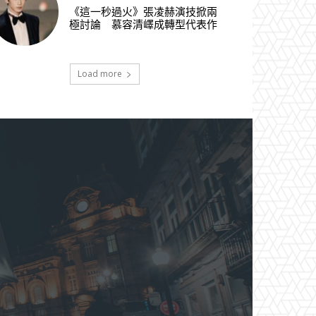
《這一秒過火》張凌赫演技掀兩
極討論 慕容清嶧成轉型代表作
Load more