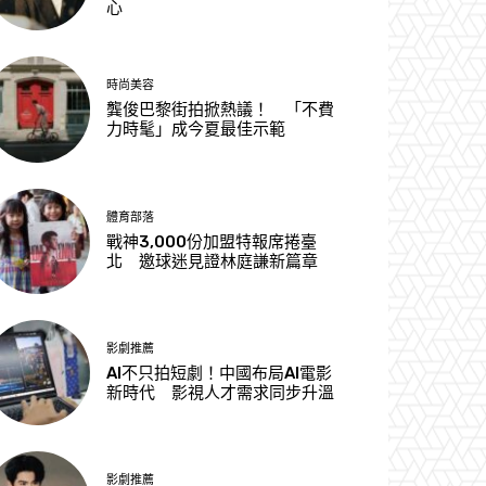
心
時尚美容
龔俊巴黎街拍掀熱議！ 「不費
力時髦」成今夏最佳示範
體育部落
戰神3,000份加盟特報席捲臺
北 邀球迷見證林庭謙新篇章
影劇推薦
AI不只拍短劇！中國布局AI電影
新時代 影視人才需求同步升溫
影劇推薦