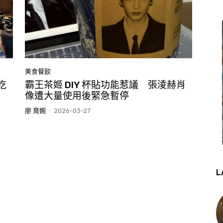
美食餐飲
吃
霸王茶姬 DIY 杯貼功能惹議 張淩赫肖
像遭大量使用後緊急暫停
廖 育婉
-
2026-03-27
L