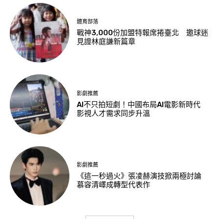
體育部落
戰神3,000份加盟特報席捲臺北 邀球迷
見證林庭謙新篇章
影劇推薦
AI不只拍短劇！中國布局AI電影新時代
影視人才需求同步升溫
影劇推薦
《這一秒過火》張凌赫演技掀兩極討論
慕容清嶧成轉型代表作