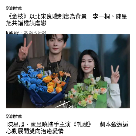
影劇推薦
《金枝》以北宋良賤制度為背景 李一桐、陳星
旭共譜權謀虐戀
Babaly
-
2026-06-24
影劇推薦
陳星旭、盧昱曉攜手主演《軋戲》 劇本殺邂逅
心動展開雙向治癒愛情