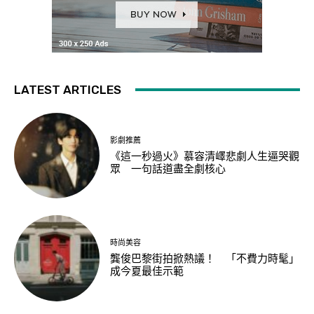
LATEST ARTICLES
影劇推薦
《這一秒過火》慕容清嶧悲劇人生逼哭觀
眾 一句話道盡全劇核心
時尚美容
龔俊巴黎街拍掀熱議！ 「不費力時髦」
成今夏最佳示範