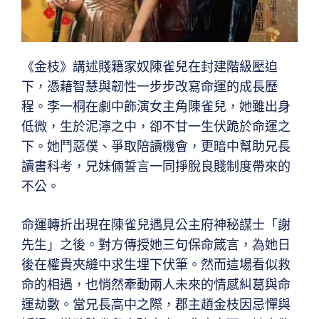
《金枝》講述賤籍家奴陳雀兒在封建階級壓迫
下，憑藉智慧與韌性一步步改寫命運的成長歷
程。李一桐在劇中飾演女主角陳雀兒，她雖出身
低微，生於泥濘之中，卻不甘一生伏跪於命運之
下。她鬥惡僕、爭取陪讀機會，更暗中幫助兄長
讀書科考，兄妹倆誓言一同掙脫良賤制度帶來的
不公。
命運轉折出現在陳雀兒遇見公主府神秘謀士「謝
先生」之後。對方傳授她三句保命箴言，為她日
後在權貴夾縫中求生埋下伏筆。然而這場看似救
命的相遇，也悄然牽動兩人未來的情感糾葛與命
運劫數。當兄長高中之際，郡主趙金枝因忌憚與