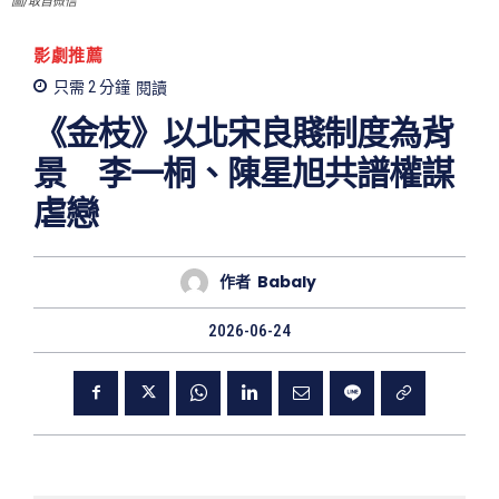
圖/取自微信
影劇推薦
只需 2
分鐘
閱讀
《金枝》以北宋良賤制度為背
景 李一桐、陳星旭共譜權謀
虐戀
作者
Babaly
2026-06-24