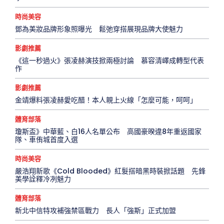
時尚美容
鄧為美妝品牌形象照曝光 鬆弛穿搭展現品牌大使魅力
影劇推薦
《這一秒過火》張凌赫演技掀兩極討論 慕容清嶧成轉型代表
作
影劇推薦
金靖爆料張凌赫愛吃醋！本人親上火線「怎麼可能，呵呵」
體育部落
瓊斯盃》中華藍、白16人名單公布 高國豪暌違8年重返國家
隊、車侑城首度入選
時尚美容
嚴浩翔新歌《Cold Blooded》紅髮搭暗黑時裝掀話題 先鋒
美學詮釋冷冽魅力
體育部落
新北中信特攻補強禁區戰力 長人「強斯」正式加盟