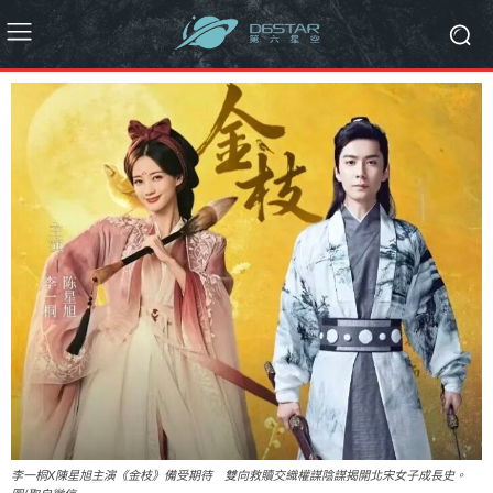
李一桐X陳星旭主演《金枝》備受期待 雙向救贖交織權謀陰謀揭開北宋女子成長史。