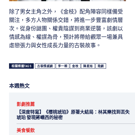
除了男女主角之外，《金枝》配角陣容同樣備受
關注，多方人物關係交錯，將進一步豐富劇情層
次。從身份謎團、權貴陰謀到商業逆襲，該劇以
情感為線、權謀為骨，預計將帶給觀眾一場兼具
虐戀張力與女性成長力量的古裝故事。
相關標籤TAGS
古裝情感劇
李一桐
金枝
陳星旭
陸劇
本週熱文
影劇推薦
【深度特寫】《櫻桃琥珀》原著大結局：林其樂找到丟失
琥珀 發現蔣嶠西的秘密
美食餐飲