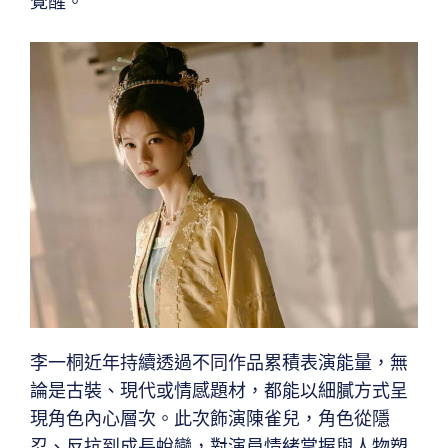
覺醒。
李一桐近年持續透過不同作品累積表演能量，無
論是古裝、現代或情感題材，都能以細膩方式呈
現角色內心層次。此次飾演陳雀兒，角色從隱
忍、反抗到成長蛻變，對演員情緒掌握與人物塑