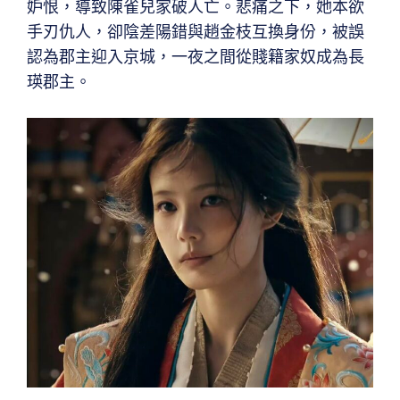
妒恨，導致陳雀兒家破人亡。悲痛之下，她本欲
手刃仇人，卻陰差陽錯與趙金枝互換身份，被誤
認為郡主迎入京城，一夜之間從賤籍家奴成為長
瑛郡主。