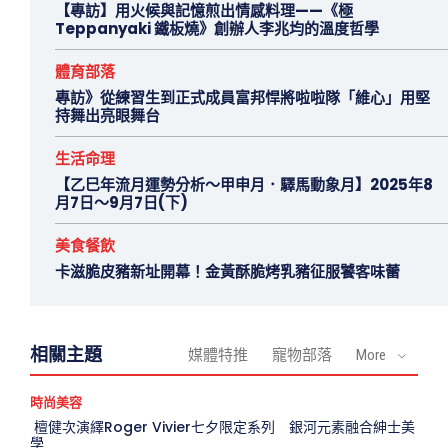
【專訪】用火候與記憶煎出情感料理——《極
Teppanyaki 鐵板燒》創辦人李兆均的溫度哲學
體育部落
專訪》從練習生到正式成員富邦悍將啦啦隊「維心」用堅
持舞出亮眼舞台
生活命理
【乙巳年流月運勢分析～甲申月．驛馬動象月】2025年8
月7日～9月7日(下)
美食餐飲
卡滋脆皮豬新址開幕！金黃酥脆烤乳豬征服饕客味蕾
相關主題
媒體特推
寵物部落
More
時尚美容
檀健次演繹Roger Vivier七夕限定系列 銀河元素融合紳士美
學