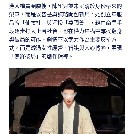
進入權貴圈層後，陳雀兒並未沉溺於身份帶來的
榮華，而是以智慧與謀略開創新局。她創立華服
品牌「仙衣社」與酒樓「萬國薈」，藉由商業手
段逐步打入上層社會，也在權力結構中尋找翻身
與破局的可能。劇情不以武力作為主要反抗方
式，而是透過女性經營、智謀與人心博弈，展現
「無鋒破局」的創作精神。