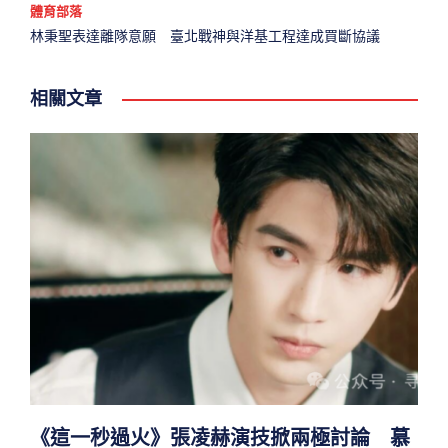
體育部落
林秉聖表達離隊意願 臺北戰神與洋基工程達成買斷協議
相關文章
《這一秒過火》張凌赫演技掀兩極討論 慕