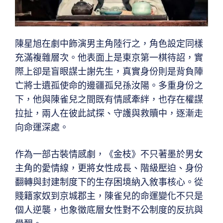
陳星旭在劇中飾演男主角陸行之，角色設定同樣
充滿複雜層次。他表面上是東京第一棋待詔，實
際上卻是盲眼謀士謝先生，真實身份則是背負陣
亡將士遺孤使命的邊疆孤兒孫汝陽。多重身份之
下，他與陳雀兒之間既有情感牽絆，也存在權謀
拉扯，兩人在彼此試探、守護與救贖中，逐漸走
向命運深處。
作為一部古裝情感劇，《金枝》不只著墨於男女
主角的愛情線，更將女性成長、階級壓迫、身份
翻轉與封建制度下的生存困境納入敘事核心。從
賤籍家奴到京城郡主，陳雀兒的命運變化不只是
個人逆襲，也象徵底層女性對不公制度的反抗與