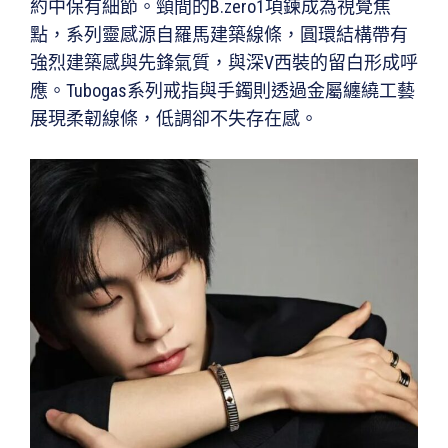
約中保有細節。頸間的B.zero1項鍊成為視覺焦
點，系列靈感源自羅馬建築線條，圓環結構帶有
強烈建築感與先鋒氣質，與深V西裝的留白形成呼
應。Tubogas系列戒指與手鐲則透過金屬纏繞工藝
展現柔韌線條，低調卻不失存在感。