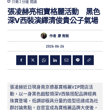
只需 2
分鐘
閱讀
張凌赫亮相寶格麗活動 黑色
深V西裝演繹清俊貴公子氣場
作者
廖 育婉
2026-06-26
張凌赫近日現身南京德基寶格麗VIP閉店活
動，以一身黑色戧駁領深V西裝搭配品牌經典
珠寶登場，低調卻極具分量的造型迅速成為社
群討論焦點。自官宣成為寶格麗品牌大使後，