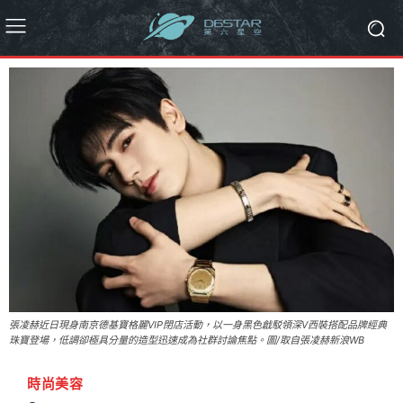
張凌赫近日現身南京德基寶格麗VIP閉店活動，以一身黑色戧駁領深V西裝搭配品牌經典
珠寶登場，低調卻極具分量的造型迅速成為社群討論焦點。圖/取自張凌赫新浪WB
時尚美容