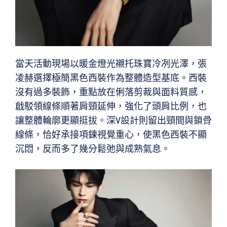
當天活動現場以暖金燈光襯托珠寶冷冽光澤，張
凌赫選擇極簡黑色西裝作為整體造型基底。西裝
沒有過多裝飾，重點放在俐落剪裁與面料質感，
戧駁領線條順著肩頸延伸，強化了頭肩比例，也
讓整體輪廓更顯挺拔。深V設計則留出頸間與鎖骨
線條，恰好承接項鍊視覺重心，使黑色西裝不顯
沉悶，反而多了幾分鬆弛與成熟氣息。