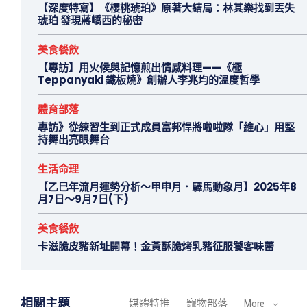
【深度特寫】《櫻桃琥珀》原著大結局：林其樂找到丟失
琥珀 發現蔣嶠西的秘密
美食餐飲
【專訪】用火候與記憶煎出情感料理——《極
Teppanyaki 鐵板燒》創辦人李兆均的溫度哲學
體育部落
專訪》從練習生到正式成員富邦悍將啦啦隊「維心」用堅
持舞出亮眼舞台
生活命理
【乙巳年流月運勢分析～甲申月．驛馬動象月】2025年8
月7日～9月7日(下)
美食餐飲
卡滋脆皮豬新址開幕！金黃酥脆烤乳豬征服饕客味蕾
相關主題
媒體特推
寵物部落
More