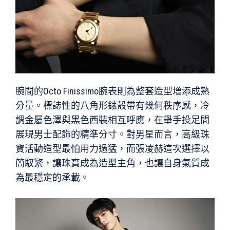
腕間的Octo Finissimo腕表則為整套造型增添成熟
分量。標誌性的八角形錶殼帶有幾何秩序感，冷
調金屬色澤與黑色西裝相互呼應，在舉手投足間
展現男士配飾的精準分寸。對男星而言，高級珠
寶活動造型最怕用力過猛，而張凌赫這次選擇以
簡馭繁，讓珠寶成為造型主角，也讓自身氣質成
為最穩定的承載。