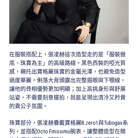
在服裝搭配上，張凌赫這次造型走的是「服裝做
底、珠寶為主」的高級路線。黑色西裝的啞光質
感，襯托出寶格麗珠寶的金屬光澤，也避免造型
過度華麗。俐落大背頭露出完整眉眼與下顎線，
讓他的骨相優勢更加明顯；加上高挑身形與舒展
站姿，不需要刻意擺拍，就能呈現出清冷又矜貴
的貴公子氛圍。
珠寶部分，張凌赫疊戴寶格麗B.zero1與Tubogas系
列，並搭配Octo Finissimo腕表，讓整體造型在簡