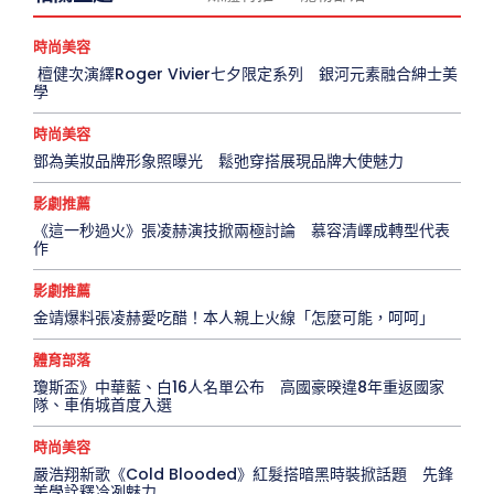
時尚美容
檀健次演繹Roger Vivier七夕限定系列 銀河元素融合紳士美
學
時尚美容
鄧為美妝品牌形象照曝光 鬆弛穿搭展現品牌大使魅力
影劇推薦
《這一秒過火》張凌赫演技掀兩極討論 慕容清嶧成轉型代表
作
影劇推薦
金靖爆料張凌赫愛吃醋！本人親上火線「怎麼可能，呵呵」
體育部落
瓊斯盃》中華藍、白16人名單公布 高國豪暌違8年重返國家
隊、車侑城首度入選
時尚美容
嚴浩翔新歌《Cold Blooded》紅髮搭暗黑時裝掀話題 先鋒
美學詮釋冷冽魅力