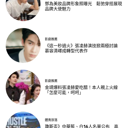
鄧為美妝品牌形象照曝光 鬆弛穿搭展現
品牌大使魅力
影劇推薦
《這一秒過火》張凌赫演技掀兩極討論
慕容清嶧成轉型代表作
影劇推薦
金靖爆料張凌赫愛吃醋！本人親上火線
「怎麼可能，呵呵」
體育部落
瓊斯盃》中華藍、白16人名單公布 高