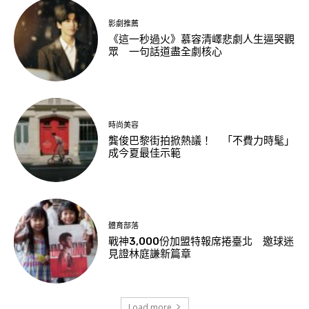
影劇推薦
《這一秒過火》慕容清嶧悲劇人生逼哭觀
眾 一句話道盡全劇核心
時尚美容
龔俊巴黎街拍掀熱議！ 「不費力時髦」
成今夏最佳示範
體育部落
戰神3,000份加盟特報席捲臺北 邀球迷
見證林庭謙新篇章
Load more