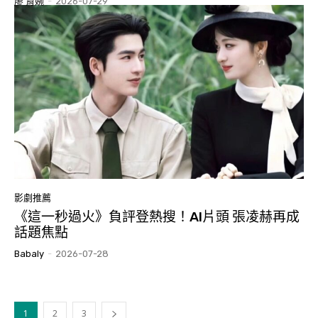
廖 育婉
-
2026-07-29
影劇推薦
《這一秒過火》負評登熱搜！AI片頭 張凌赫再成
話題焦點
Babaly
-
2026-07-28
1
2
3