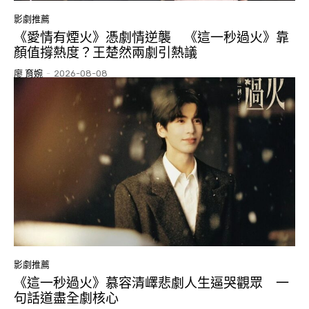
影劇推薦
《愛情有煙火》憑劇情逆襲 《這一秒過火》靠
顏值撐熱度？王楚然兩劇引熱議
廖 育婉
-
2026-08-08
影劇推薦
《這一秒過火》慕容清嶧悲劇人生逼哭觀眾 一
句話道盡全劇核心