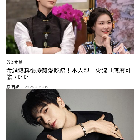
影劇推薦
金靖爆料張凌赫愛吃醋！本人親上火線「怎麼可
能，呵呵」
廖 育婉
-
2026-08-05