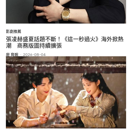
影劇推薦
張凌赫盛夏話題不斷！《這一秒過火》海外掀熱
潮 商務版圖持續擴張
廖 育婉
-
2026-08-04