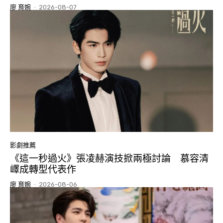
廖 育婉
-
2026-08-07
影劇推薦
《這一秒過火》張凌赫演技掀兩極討論 慕容清
嶧成轉型代表作
廖 育婉
-
2026-08-06