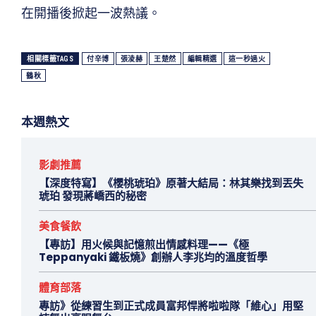
在開播後掀起一波熱議。
相關標籤TAGS
付辛博
張淩赫
王楚然
編輯精選
這一秒過火
鶴秋
本週熱文
影劇推薦
【深度特寫】《櫻桃琥珀》原著大結局：林其樂找到丟失
琥珀 發現蔣嶠西的秘密
美食餐飲
【專訪】用火候與記憶煎出情感料理——《極
Teppanyaki 鐵板燒》創辦人李兆均的溫度哲學
體育部落
專訪》從練習生到正式成員富邦悍將啦啦隊「維心」用堅