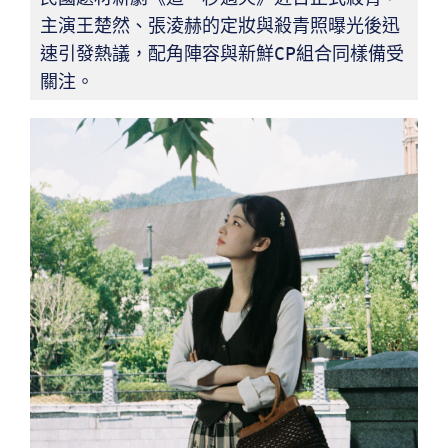
主演王楚然、張淩赫的定妝與殺青照曝光後迅
速引發熱議，配角陣容與新鮮CP組合同樣備受
關注。