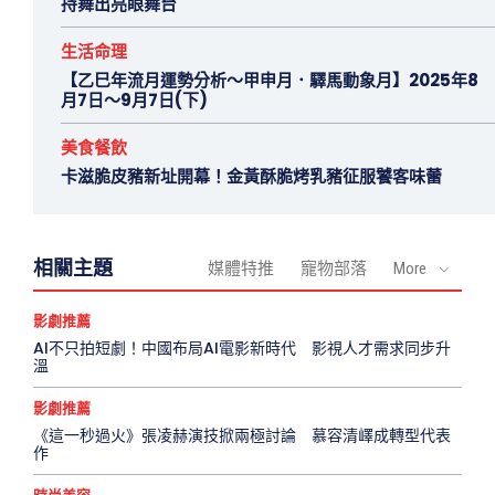
持舞出亮眼舞台
生活命理
【乙巳年流月運勢分析～甲申月．驛馬動象月】2025年8
月7日～9月7日(下)
美食餐飲
卡滋脆皮豬新址開幕！金黃酥脆烤乳豬征服饕客味蕾
相關主題
媒體特推
寵物部落
More
影劇推薦
AI不只拍短劇！中國布局AI電影新時代 影視人才需求同步升
溫
影劇推薦
《這一秒過火》張凌赫演技掀兩極討論 慕容清嶧成轉型代表
作