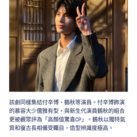
該劇同樣集結付辛博、鶴秋等演員。付辛博飾演
的慕容大少儒雅有型，與新生代演員鶴秋的組合
更被觀眾評為「高顏值驚喜CP」。鶴秋以獨特氣
質和復古長相備受矚目，造型辨識度極高。