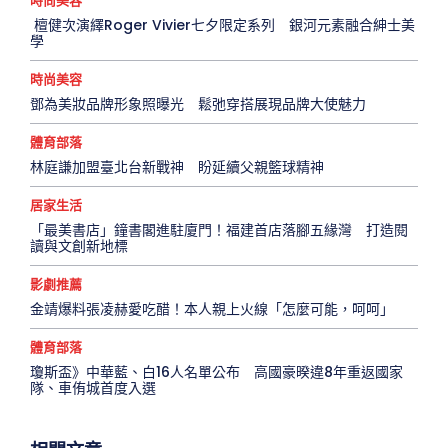
時尚美容
檀健次演繹Roger Vivier七夕限定系列 銀河元素融合紳士美
學
時尚美容
鄧為美妝品牌形象照曝光 鬆弛穿搭展現品牌大使魅力
體育部落
林庭謙加盟臺北台新戰神 盼延續父親籃球精神
居家生活
「最美書店」鐘書閣進駐廈門！福建首店落腳五緣灣 打造閱
讀與文創新地標
影劇推薦
金靖爆料張凌赫愛吃醋！本人親上火線「怎麼可能，呵呵」
體育部落
瓊斯盃》中華藍、白16人名單公布 高國豪暌違8年重返國家
隊、車侑城首度入選