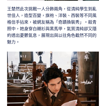
王楚然此次挑戰一人分飾兩角，從清純學生到亂
世佳人，造型百變，旗袍、洋裝、西裝等不同風
格信手拈來，被網友稱為「奇蹟換裝秀」。殺青
照中，她身穿白襯衫與黑馬甲，氣質清純卻又隱
約透出憂鬱氣息，展現出與以往角色截然不同的
魅力。