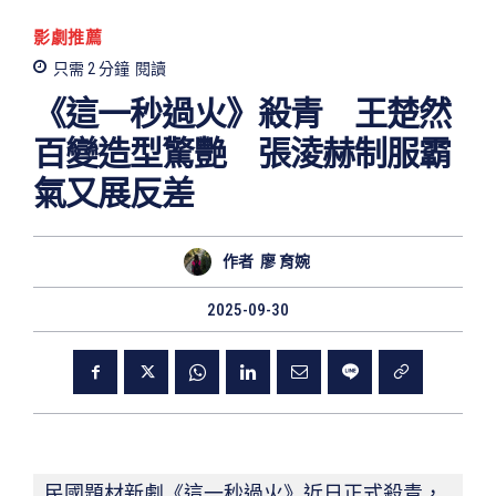
影劇推薦
只需 2
分鐘
閱讀
《這一秒過火》殺青 王楚然
百變造型驚艷 張淩赫制服霸
氣又展反差
作者
廖 育婉
2025-09-30
民國題材新劇《這一秒過火》近日正式殺青，