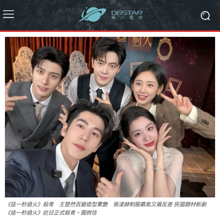
《這一秒過火》殺青 王楚然百變造型驚艷 張淩赫制服霸氣又展反差 民國題材新劇
《這一秒過火》近日正式殺青。圖微信