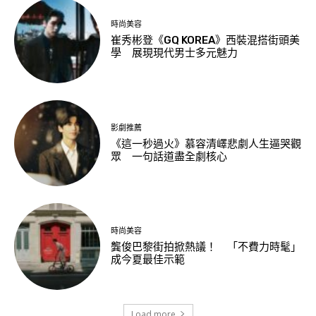
時尚美容
崔秀彬登《GQ KOREA》西裝混搭街頭美
學 展現現代男士多元魅力
影劇推薦
《這一秒過火》慕容清嶧悲劇人生逼哭觀
眾 一句話道盡全劇核心
時尚美容
龔俊巴黎街拍掀熱議！ 「不費力時髦」
成今夏最佳示範
Load more