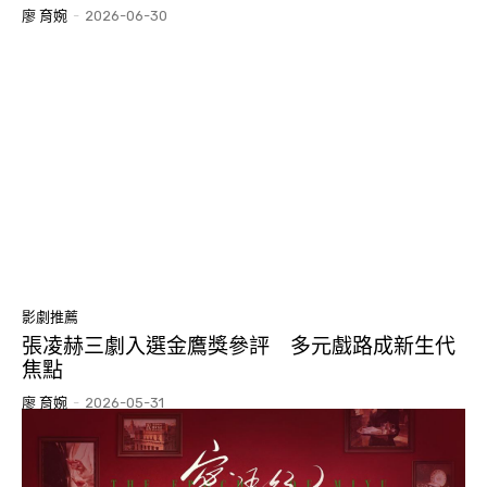
廖 育婉
-
2026-06-30
影劇推薦
張凌赫三劇入選金鷹獎參評 多元戲路成新生代
焦點
廖 育婉
-
2026-05-31