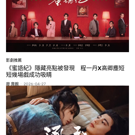
影劇推薦
《蜜語紀》隱藏亮點被發現 程一丹X高卿塵短
短幾場戲成功吸睛
廖 育婉
-
2026-04-27