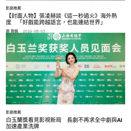
影劇推薦
【封面人物】張凌赫談《這一秒過火》海外熱
度 「好戲能跨越語言，也能連結世界」
廖 育婉
-
2026-08-03
影劇推薦
白玉蘭獎看見影視新局 長劇不再求全中劇與AI
加速產業洗牌