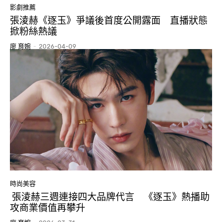
影劇推薦
張淩赫《逐玉》爭議後首度公開露面 直播狀態
掀粉絲熱議
廖 育婉
-
2026-04-09
時尚美容
張淩赫三週連接四大品牌代言 《逐玉》熱播助
攻商業價值再攀升