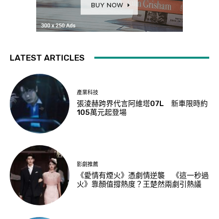
LATEST ARTICLES
產業科技
張淩赫跨界代言阿維塔07L 新車限時約
105萬元起登場
影劇推薦
《愛情有煙火》憑劇情逆襲 《這一秒過
火》靠顏值撐熱度？王楚然兩劇引熱議