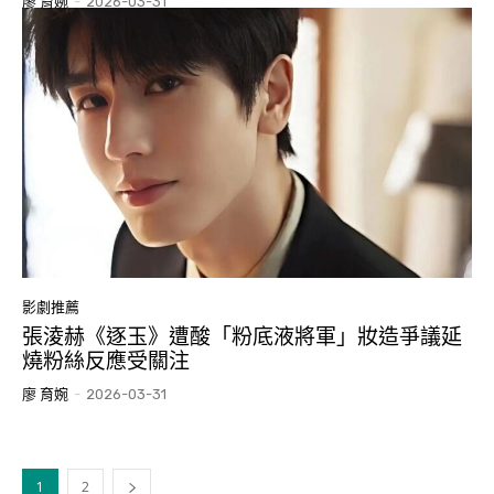
廖 育婉
-
2026-03-31
影劇推薦
張淩赫《逐玉》遭酸「粉底液將軍」妝造爭議延
燒粉絲反應受關注
廖 育婉
-
2026-03-31
1
2