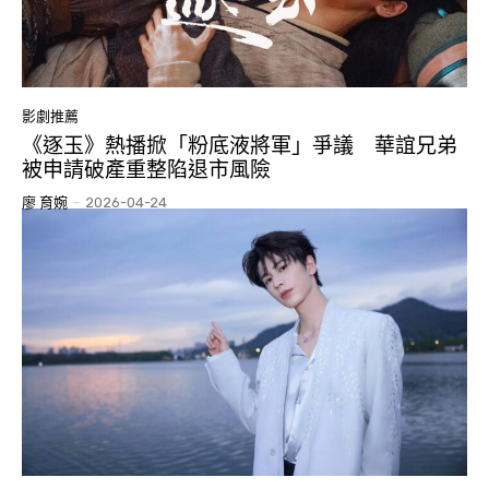
影劇推薦
《逐玉》熱播掀「粉底液將軍」爭議 華誼兄弟
被申請破產重整陷退市風險
廖 育婉
-
2026-04-24