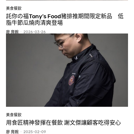
美食餐飲
託你の福Tony’s Food豬排推期間限定新品 低
脂牛節瓜燒肉清爽登場
廖 育婉
-
2026-03-26
美食餐飲
用食匠精神發揮在餐飲 謝文傑讓顧客吃得安心
廖 育婉
-
2025-02-09