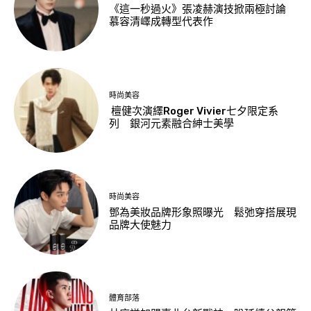
《這一秒過火》張凌赫演技掀兩極討論
慕容清嶧成轉型代表作
時尚美容
檀健次演繹Roger Vivier七夕限定系
列 銀河元素融合紳士美學
時尚美容
鄧為美妝品牌形象照曝光 鬆弛穿搭展現
品牌大使魅力
體育部落