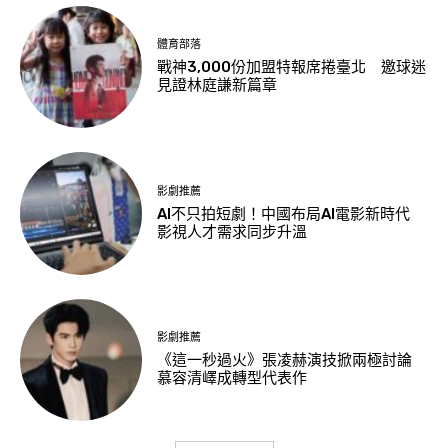
體育部落
戰神3,000份加盟特報席捲臺北 邀球迷
見證林庭謙新篇章
影劇推薦
AI不只拍短劇！中國布局AI電影新時代
影視人才需求同步升溫
影劇推薦
《這一秒過火》張凌赫演技掀兩極討論
慕容清嶧成轉型代表作