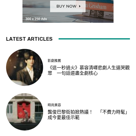
LATEST ARTICLES
影劇推薦
《這一秒過火》慕容清嶧悲劇人生逼哭觀
眾 一句話道盡全劇核心
時尚美容
龔俊巴黎街拍掀熱議！ 「不費力時髦」
成今夏最佳示範