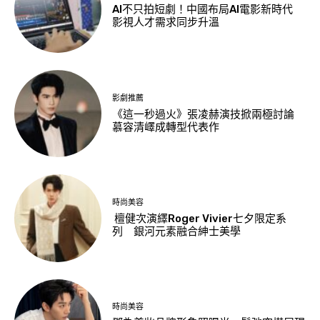
AI不只拍短劇！中國布局AI電影新時代
影視人才需求同步升溫
影劇推薦
《這一秒過火》張凌赫演技掀兩極討論
慕容清嶧成轉型代表作
時尚美容
檀健次演繹Roger Vivier七夕限定系
列 銀河元素融合紳士美學
時尚美容