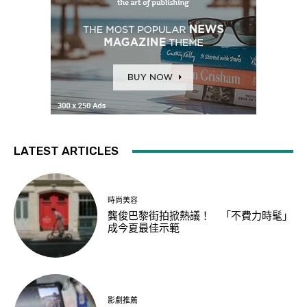
LATEST ARTICLES
時尚美容
龔俊巴黎街拍掀熱議！ 「不費力時髦」
成今夏最佳示範
影劇推薦