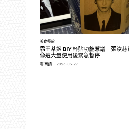
美食餐飲
霸王茶姬 DIY 杯貼功能惹議 張淩赫
像遭大量使用後緊急暫停
廖 育婉
-
2026-03-27