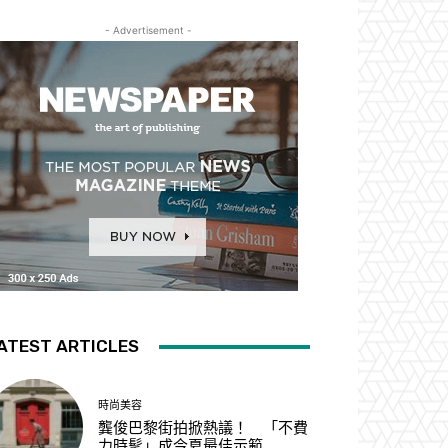
- Advertisement -
ATEST ARTICLES
時尚美容
龔俊巴黎街拍掀熱議！ 「不費
力時髦」成今夏最佳示範