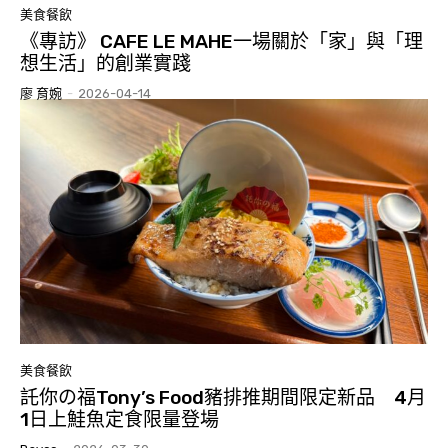
美食餐飲
《專訪》 CAFE LE MAHE一場關於「家」與「理
想生活」的創業實踐
廖 育婉
-
2026-04-14
美食餐飲
託你の福Tony’s Food豬排推期間限定新品 4月
1日上鮭魚定食限量登場