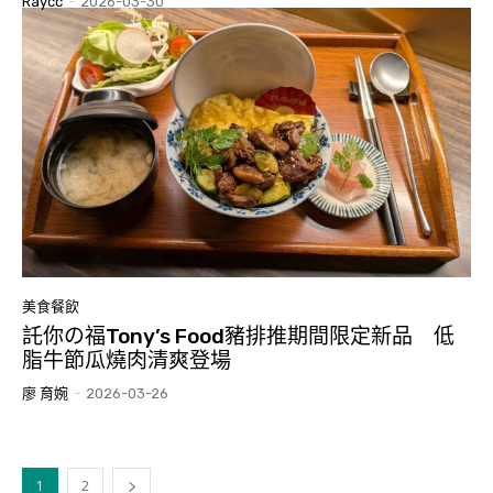
Raycc
-
2026-03-30
美食餐飲
託你の福Tony’s Food豬排推期間限定新品 低
脂牛節瓜燒肉清爽登場
廖 育婉
-
2026-03-26
1
2