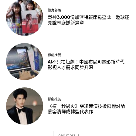
體育部落
戰神3,000份加盟特報席捲臺北 邀球迷
見證林庭謙新篇章
影劇推薦
AI不只拍短劇！中國布局AI電影新時代
影視人才需求同步升溫
影劇推薦
《這一秒過火》張凌赫演技掀兩極討論
慕容清嶧成轉型代表作
Load more