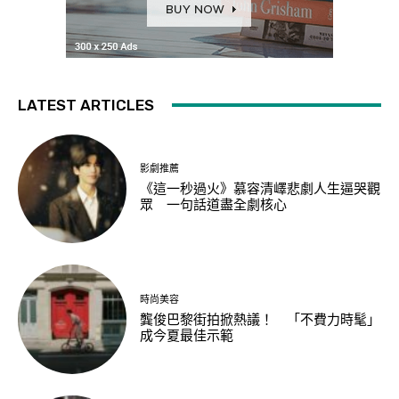
LATEST ARTICLES
影劇推薦
《這一秒過火》慕容清嶧悲劇人生逼哭觀
眾 一句話道盡全劇核心
時尚美容
龔俊巴黎街拍掀熱議！ 「不費力時髦」
成今夏最佳示範