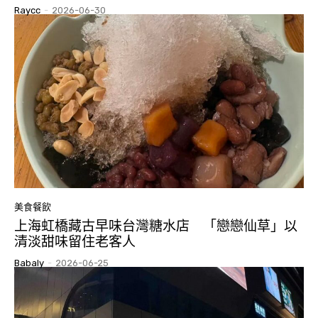
Raycc
-
2026-06-30
美食餐飲
上海虹橋藏古早味台灣糖水店 「戀戀仙草」以
清淡甜味留住老客人
Babaly
-
2026-06-25