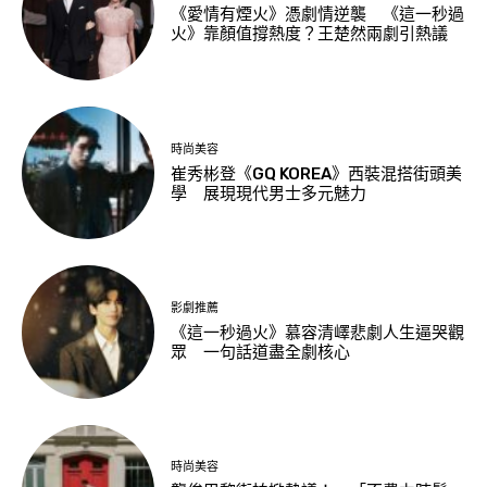
《愛情有煙火》憑劇情逆襲 《這一秒過
火》靠顏值撐熱度？王楚然兩劇引熱議
時尚美容
崔秀彬登《GQ KOREA》西裝混搭街頭美
學 展現現代男士多元魅力
影劇推薦
《這一秒過火》慕容清嶧悲劇人生逼哭觀
眾 一句話道盡全劇核心
時尚美容