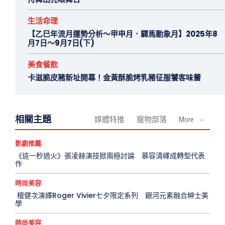
生活命理
【乙巳年流月運勢分析～甲申月．驛馬動象月】2025年8
月7日～9月7日(下)
美食餐飲
卡滋脆皮豬新址開幕！金黃酥脆烤乳豬征服饕客味蕾
相關主題
媒體特推
寵物部落
More
影劇推薦
《這一秒過火》張凌赫演技掀兩極討論 慕容清嶧成轉型代表
作
時尚美容
檀健次演繹Roger Vivier七夕限定系列 銀河元素融合紳士美
學
時尚美容