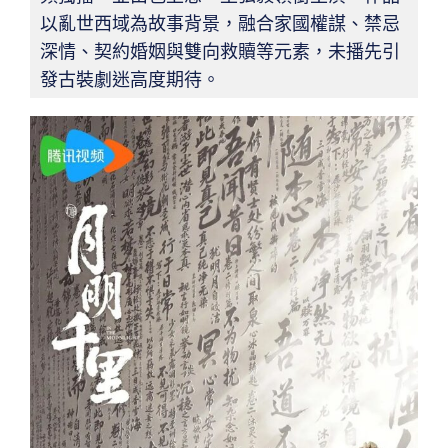
以亂世西域為故事背景，融合家國權謀、禁忌
深情、契約婚姻與雙向救贖等元素，未播先引
發古裝劇迷高度期待。