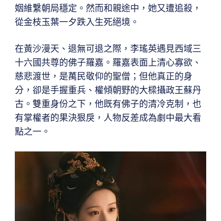
姻維繫朝局穩定。然而和親途中，她又遭追殺，
從金枝玉葉一夕跌入生死絕境。
在黃沙漫天、退無可退之際，李瑤英遇見西域三
十六國共尊的佛子羅嘉。羅嘉表面上清心寡欲、
慈悲渡世，是萬民敬仰的聖僧；但他真正的身
分，卻是手握重兵、權傾朝野的大樑攝政王蘇丹
古。雙重身份之下，他既有佛子的清冷克制，也
有掌權者的果決狠戾，人物反差成為劇中最大看
點之一。