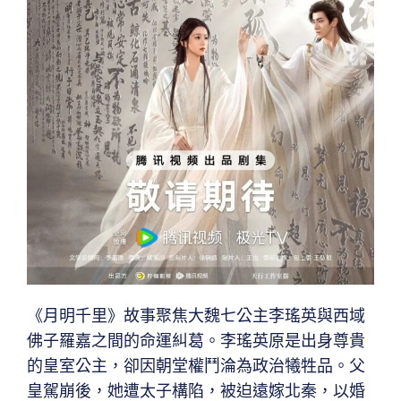
《月明千里》故事聚焦大魏七公主李瑤英與西域
佛子羅嘉之間的命運糾葛。李瑤英原是出身尊貴
的皇室公主，卻因朝堂權鬥淪為政治犧牲品。父
皇駕崩後，她遭太子構陷，被迫遠嫁北秦，以婚