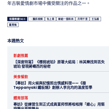
年古裝愛情劇市場中備受關注的作品之一。
相關標籤TAGS
、騰訊視頻
包上恩
嫁給一個和尚
月明千里
王弘毅
羅青梅
本週熱文
影劇推薦
【深度特寫】《櫻桃琥珀》原著大結局：林其樂找到丟失
琥珀 發現蔣嶠西的秘密
美食餐飲
【專訪】用火候與記憶煎出情感料理——《極
Teppanyaki 鐵板燒》創辦人李兆均的溫度哲學
體育部落
專訪》從練習生到正式成員富邦悍將啦啦隊「維心」用堅
持舞出亮眼舞台