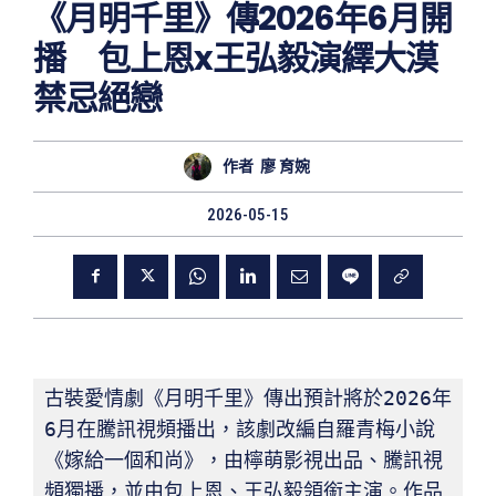
《月明千里》傳2026年6月開
播 包上恩x王弘毅演繹大漠
禁忌絕戀
作者
廖 育婉
2026-05-15
古裝愛情劇《月明千里》傳出預計將於2026年
6月在騰訊視頻播出，該劇改編自羅青梅小說
《嫁給一個和尚》，由檸萌影視出品、騰訊視
頻獨播，並由包上恩、王弘毅領銜主演。作品