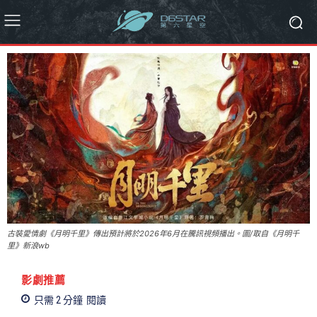
古裝愛情劇《月明千里》傳出預計將於2026年6月在騰訊視頻播出。圖/取自《月明千
里》新浪wb
影劇推薦
只需 2
分鐘
閱讀