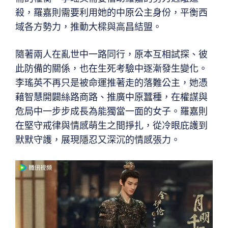
殺，羅嘉則需要利用她的中原公主身份，平衡西
域各方勢力，推動大樑與高昌結盟。
隨著兩人在亂世中一路同行，原本互相試探、彼
此防備的關係，也在生死考驗中逐漸發生變化。
李瑤英不再只是被命運推著走的落難公主，她憑
藉智慧開闢絲路商路、推廣中原蠶種，在權謀與
危局中一步步成長為能獨當一面的女子。羅嘉則
在堅守戒律與情感萌生之間掙扎，從冷眼庇護到
默默守護，展現隱忍又深沉的情感張力。