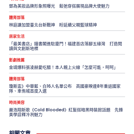
鄧為美妝品牌形象照曝光 鬆弛穿搭展現品牌大使魅力
體育部落
林庭謙加盟臺北台新戰神 盼延續父親籃球精神
居家生活
「最美書店」鐘書閣進駐廈門！福建首店落腳五緣灣 打造閱
讀與文創新地標
影劇推薦
金靖爆料張凌赫愛吃醋！本人親上火線「怎麼可能，呵呵」
體育部落
瓊斯盃》中華藍、白16人名單公布 高國豪暌違8年重返國家
隊、車侑城首度入選
時尚美容
嚴浩翔新歌《Cold Blooded》紅髮搭暗黑時裝掀話題 先鋒
美學詮釋冷冽魅力
相關文章