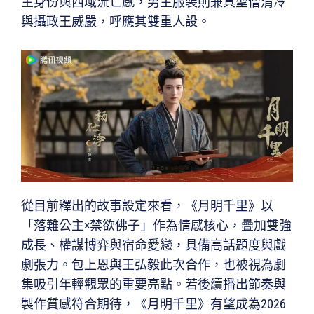
主身份與西域流亡感，男主服裝則兼具聖僧清冷
與攝政王威嚴，呼應其雙重人設。
從目前釋出的故事設定來看，《月明千里》以
「落難公主×禁欲佛子」作為情感核心，疊加雙強
成長、權謀博弈與宿命愛戀，具備高話題度與戲
劇張力。包上恩與王弘毅此次合作，也被視為劇
集吸引年輕觀眾的重要亮點。若後續播出節奏與
製作質感符合期待，《月明千里》有望成為2026