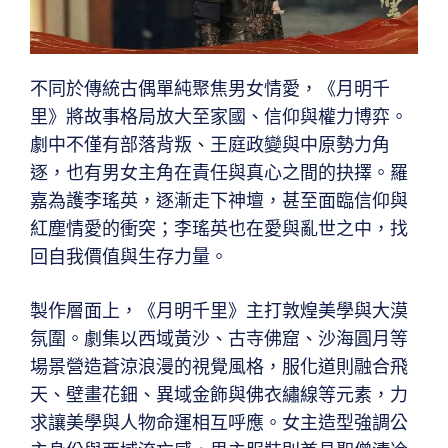
不同於傳統古偶單純聚焦男女情愛，《月明千
里》將故事格局放大至家國、信仰與權力博弈。
劇中不僅有部落背叛、王庭政變與中原勢力角
逐，也有男女主角在責任與真心之間的抉擇。羅
嘉為護李瑤英，逐漸走下神壇，甚至面臨信仰與
紅塵情愛的衝突；李瑤英也在愛與亂世之中，找
回自我價值與生存力量。
製作層面上，《月明千里》主打敦煌美學與大漠
氛圍。劇集以西域黃沙、古寺佛窟、沙海圓月等
場景營造蒼涼浪漫的視覺風格，服化道則融合飛
天、壁畫花鈿、異域金飾與佛衣繡線等元素，力
求讓美學與人物命運相互呼應。女主造型強調公