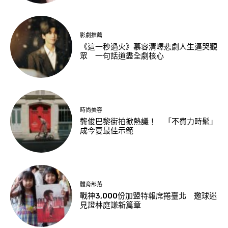
影劇推薦
《這一秒過火》慕容清嶧悲劇人生逼哭觀
眾 一句話道盡全劇核心
時尚美容
龔俊巴黎街拍掀熱議！ 「不費力時髦」
成今夏最佳示範
體育部落
戰神3,000份加盟特報席捲臺北 邀球迷
見證林庭謙新篇章