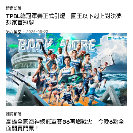
體育部落
TPBL總冠軍賽正式引爆 國王以下剋上對決夢
想家首冠夢
第六星空
-
2026-05-23
體育部落
高雄全家海神總冠軍賽G6再燃戰火 今晚6點全
面開賣門票！