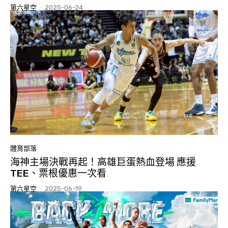
第六星空
-
2025-06-24
體育部落
海神主場決戰再起！高雄巨蛋熱血登場 應援
TEE、票根優惠一次看
第六星空
-
2025-06-19