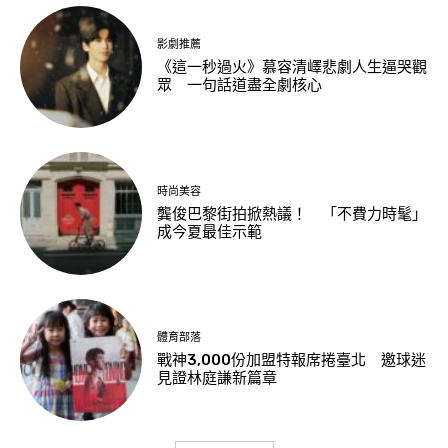
影劇推薦
《這一秒過火》慕容清嶧悲劇人生逼哭觀
眾 一句話道盡全劇核心
時尚美容
龔俊巴黎街拍掀熱議！ 「不費力時髦」
成今夏最佳示範
體育部落
戰神3,000份加盟特報席捲臺北 邀球迷
見證林庭謙新篇章