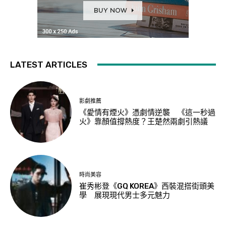
LATEST ARTICLES
影劇推薦
《愛情有煙火》憑劇情逆襲 《這一秒過
火》靠顏值撐熱度？王楚然兩劇引熱議
時尚美容
崔秀彬登《GQ KOREA》西裝混搭街頭美
學 展現現代男士多元魅力