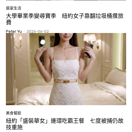
居家生活
大學畢業季變尋寶季 紐約女子靠翻垃圾桶攢旅
費
Peter Yu
-
2026-06-02
美食餐飲
紐約「盛裝華女」連環吃霸王餐 七度被捕仍故
技重施